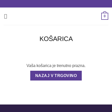
Skoči
na
vsebino
0
KOŠARICA
Vaša košarica je trenutno prazna.
NAZAJ V TRGOVINO