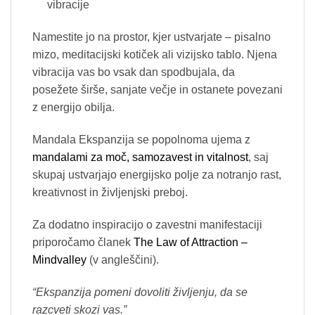
vibracije
Namestite jo na prostor, kjer ustvarjate – pisalno
mizo, meditacijski kotiček ali vizijsko tablo. Njena
vibracija vas bo vsak dan spodbujala, da
posežete širše, sanjate večje in ostanete povezani
z energijo obilja.
Mandala Ekspanzija se popolnoma ujema z
mandalami za moč, samozavest in vitalnost
, saj
skupaj ustvarjajo energijsko polje za notranjo rast,
kreativnost in življenjski preboj.
Za dodatno inspiracijo o zavestni manifestaciji
priporočamo članek
The Law of Attraction –
Mindvalley
(v angleščini).
“Ekspanzija pomeni dovoliti življenju, da se
razcveti skozi vas.”