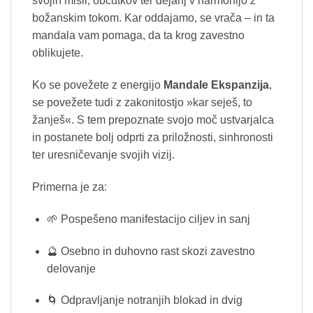
svojih misli, občutkov ter dejanj v harmonijo z
božanskim tokom. Kar oddajamo, se vrača – in ta
mandala vam pomaga, da ta krog zavestno
oblikujete.
Ko se povežete z energijo
Mandale Ekspanzija
,
se povežete tudi z zakonitostjo »kar seješ, to
žanješ«. S tem prepoznate svojo moč ustvarjalca
in postanete bolj odprti za priložnosti, sinhronosti
ter uresničevanje svojih vizij.
Primerna je za:
🌱 Pospešeno manifestacijo ciljev in sanj
🔮 Osebno in duhovno rast skozi zavestno
delovanje
🌀 Odpravljanje notranjih blokad in dvig