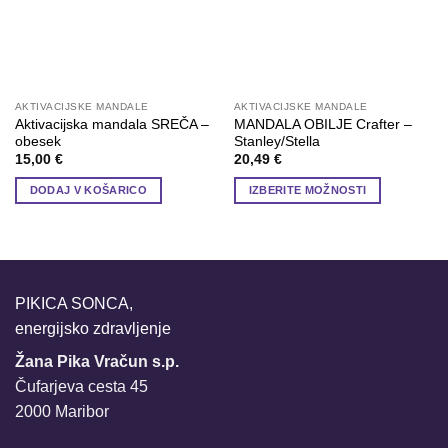
AKTIVACIJSKE MANDALE
AKTIVACIJSKE MANDALE
Aktivacijska mandala SREČA –
MANDALA OBILJE Crafter –
obesek
Stanley/Stella
15,00
€
20,49
€
DODAJ V KOŠARICO
IZBERITE MOŽNOSTI
Ta
izdelek
ima
več
različic.
PIKICA SONCA,
Možnosti
energijsko zdravljenje
lahko
Žana Pika Vračun s.p.
izberete
na
Čufarjeva cesta 45
strani
2000 Maribor
izdelka