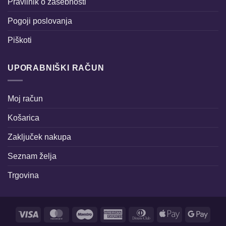
Pravilnik o zasebnosti
Pogoji poslovanja
Piškoti
UPORABNIŠKI RAČUN
Moj račun
Košarica
Zaključek nakupa
Seznam želja
Trgovina
Visa
MasterCard
Maestro
American
Dinners
Apple
Goog
Express
Club
Pay
Pay