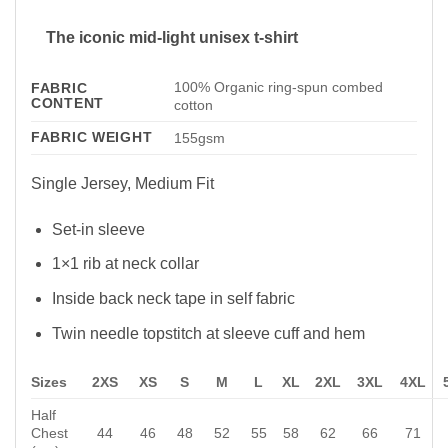
The iconic mid-light unisex t-shirt
100% Organic ring-spun combed
FABRIC
CONTENT
cotton
FABRIC WEIGHT
155gsm
Single Jersey, Medium Fit
Set-in sleeve
1×1 rib at neck collar
Inside back neck tape in self fabric
Twin needle topstitch at sleeve cuff and hem
Sizes
2XS
XS
S
M
L
XL
2XL
3XL
4XL
Half
Chest
44
46
48
52
55
58
62
66
71