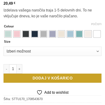
20,49
€
Izdelava vašega naročila traja 1-5 delovnih dni. To ne
vključuje dneva, ko je vaše naročilo plačano.
POČISTI
Colour
Size
MANDALA EKSPANZIJA Crafter - Stanley/Stella količina
DODAJ V KOŠARICO
Add to wishlist
Šifra:
STTU170_1708543670