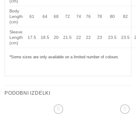
(cm)
Body
Length
61
64
68
72
74
76
78
80
82
(cm)
Sleeve
Length
17.5
18.5
20
21.5
22
22
23
23.5
23.5
(cm)
*Some sizes are only available on a limited number of colours
PODOBNI IZDELKI
Add to
Add to
wishlist
wishlist