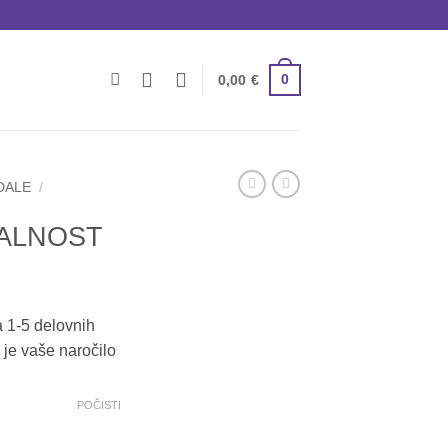
0
0,00
€
DALE
/
TALNOST
a 1-5 delovnih
 je vaše naročilo
POČISTI