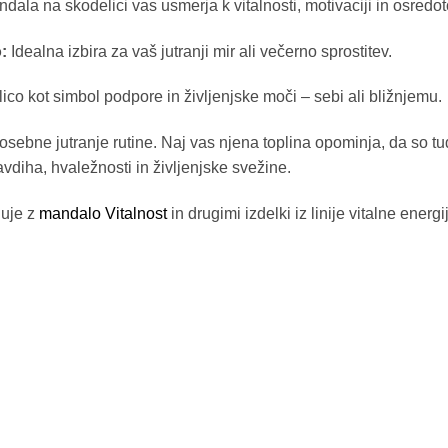
dala na skodelici vas usmerja k vitalnosti, motivaciji in osredot
:
Idealna izbira za vaš jutranji mir ali večerno sprostitev.
co kot simbol podpore in življenjske moči – sebi ali bližnjemu.
 osebne jutranje rutine. Naj vas njena toplina opominja, da so tud
avdiha, hvaležnosti in življenjske svežine.
juje z
mandalo Vitalnost
in drugimi izdelki iz linije vitalne energ