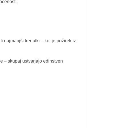
očenosti.
i najmanjši trenutki – kot je požirek iz
ije – skupaj ustvarjajo edinstven