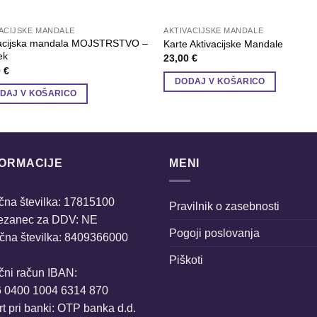
VACIJSKE MANDALE
AKTIVACIJSKE MANDALE
vacijska mandala MOJSTRSTVO –
Karte Aktivacijske Mandale
ek
23,00
€
0
€
DODAJ V KOŠARICO
DAJ V KOŠARICO
FORMACIJE
MENI
na številka: 17815100
Pravilnik o zasebnosti
ezanec za DDV: NE
Pogoji poslovanja
čna številka: 8409366000
Piškoti
čni račun IBAN:
6 0400 1004 6314 870
t pri banki: OTP banka d.d.