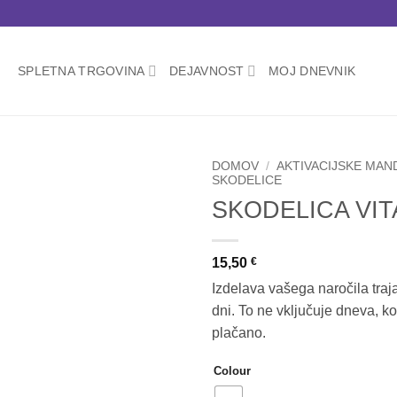
SPLETNA TRGOVINA
DEJAVNOST
MOJ DNEVNIK
DOMOV
/
AKTIVACIJSKE MAN
SKODELICE
SKODELICA VI
Add to
wishlist
15,50
€
Izdelava vašega naročila traj
dni. To ne vključuje dneva, ko
plačano.
Colour