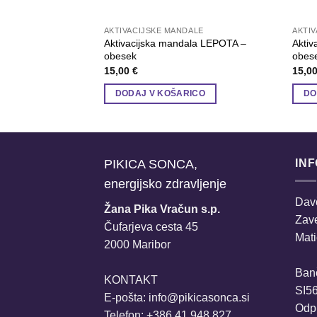
AKTIVACIJSKE MANDALE
AKTI
Aktivacijska mandala LEPOTA –
Akti
obesek
obes
15,00
€
15,0
DODAJ V KOŠARICO
DO
PIKICA SONCA,
IN
energijsko zdravljenje
Davč
Žana Pika Vračun s.p.
Zav
Čufarjeva cesta 45
Mati
2000 Maribor
Ban
KONTAKT
SI5
E-pošta:
info@pikicasonca.si
Odpr
Telefon: +386 41 948 827