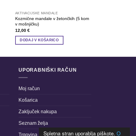
AKTIVACIJSKE MANDALE
AKTIVACIJSKE MANDA
Kozmične mandale v žetončkih (5 kom
MANDALA OBILJE Cr
v mošnjičku)
Stanley/Stella
12,00
€
20,49
€
DODAJ V KOŠARICO
IZBERITE MOŽNOS
Ta
izdelek
ima
več
UPORABNIŠKI RAČUN
različic.
Možnosti
Moj račun
lahko
izberete
Košarica
na
strani
Zaključek nakupa
izdelka
Seznam želja
Spletna stran uporablja piškote.
O
Trgovina