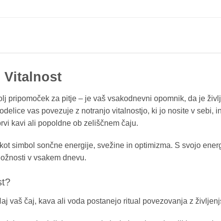
 Vitalnost
lj pripomoček za pitje – je vaš vsakodnevni opomnik, da je življ
odelice vas povezuje z notranjo vitalnostjo, ki jo nosite v sebi,
rvi kavi ali popoldne ob zeliščnem čaju.
 kot simbol sončne energije, svežine in optimizma. S svojo ene
iložnosti v vsakem dnevu.
st?
aj vaš čaj, kava ali voda postanejo ritual povezovanja z življen