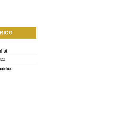
na
RICO
list
422
odelice