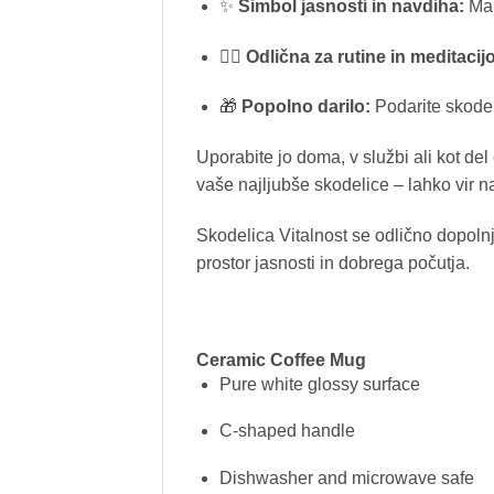
✨
Simbol jasnosti in navdiha:
Man
🧘‍♀️
Odlična za rutine in meditacijo
🎁
Popolno darilo:
Podarite skodeli
Uporabite jo doma, v službi ali kot del
vaše najljubše skodelice – lahko vir n
Skodelica Vitalnost se odlično dopoln
prostor jasnosti in dobrega počutja.
Ceramic C
offee Mug
Pure white glossy surface
C-shaped handle
Dishwasher and microwave safe