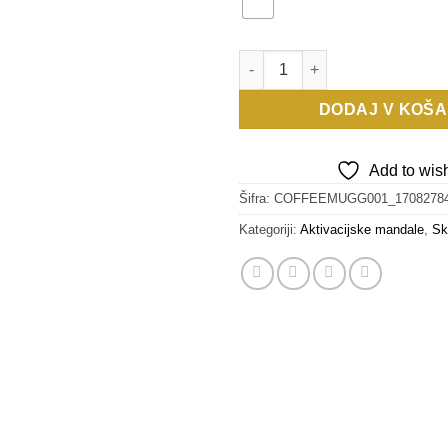
SKODELICA VITALNOST količi
DODAJ V KOŠA
Add to wish
Šifra:
COFFEEMUGG001_1708278
Kategoriji:
Aktivacijske mandale
,
Sk