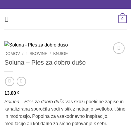
Skoči
na
vsebino
0
DOMOV
/
TISKOVINE
/
KNJIGE
Add to
Soluna – Ples za dobro dušo
wishlist
13,00
€
Soluna – Ples za dobro dušo
vas skozi poetične zapise in
kanalizirana sporočila vodi v stik z notranjo svetlobo, tišino
in modrostjo. Popolna za vsakodnevno inspiracijo,
meditacijo ali kot darilo za srčno potovanje k sebi.