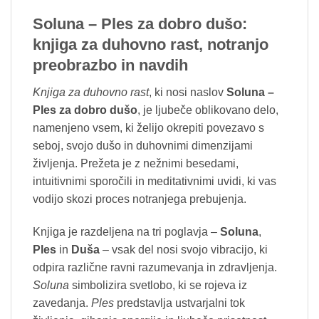
Soluna – Ples za dobro dušo:
knjiga za duhovno rast, notranjo
preobrazbo in navdih
Knjiga za duhovno rast
, ki nosi naslov
Soluna –
Ples za dobro dušo
, je ljubeče oblikovano delo,
namenjeno vsem, ki želijo okrepiti povezavo s
seboj, svojo dušo in duhovnimi dimenzijami
življenja. Prežeta je z nežnimi besedami,
intuitivnimi sporočili in meditativnimi uvidi, ki vas
vodijo skozi proces notranjega prebujenja.
Knjiga je razdeljena na tri poglavja –
Soluna
,
Ples
in
Duša
– vsak del nosi svojo vibracijo, ki
odpira različne ravni razumevanja in zdravljenja.
Soluna
simbolizira svetlobo, ki se rojeva iz
zavedanja.
Ples
predstavlja ustvarjalni tok