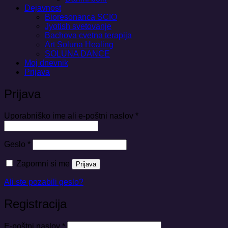
Dejavnost
Bioresonanca SCIO
Jyotish svetovanje
Bachova cvetna terapija
Art Soluna Healing
SOLUNA DANCE
Moj dnevnik
Prijava
Prijava
Zahtevano
Uporabniško ime ali e-poštni naslov
*
Zahtevano
Geslo
*
Zapomni si me
Prijava
Ali ste pozabili geslo?
Registracija
Zahtevano
E-poštni naslov
*