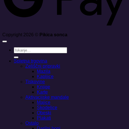
Copyright 2026 ©
Pikica sonca
Išči:
Spletna trgovina
Zeliščni pripravki
Mazila
Kapljice
Tiskovine
Knjige
Karte
Aktivacijske mandale
Majice
Skodelice
Obeski
Plakati
Ostalo
Darilni boni