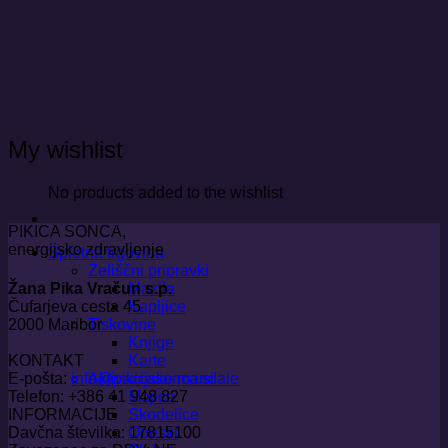
Skoči
na
vsebino
My wishlist
No products added to the wishlist
PIKICA SONCA,
energijsko zdravljenje
Spletna trgovina
Zeliščni pripravki
Mazila
Žana Pika Vračun s.p.
Kapljice
Čufarjeva cesta 45
Tiskovine
2000 Maribor
Knjige
Karte
KONTAKT
Aktivacijske mandale
E-pošta:
info@pikicasonca.si
Majice
Telefon: +386 41 948 827
Skodelice
INFORMACIJE
Obeski
Davčna številka: 17815100