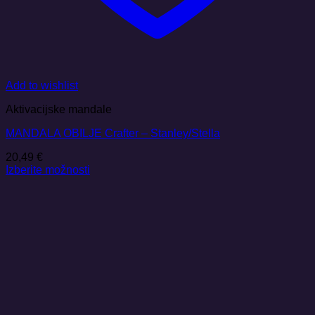
Add to wishlist
Aktivacijske mandale
MANDALA OBILJE Crafter – Stanley/Stella
20,49
€
Izberite možnosti
Ta
izdelek
ima
več
različic.
Možnosti
lahko
izberete
na
strani
izdelka