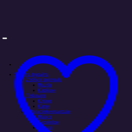
Skoči
na
vsebino
Spletna trgovina
Zeliščni pripravki
Mazila
Kapljice
Tiskovine
Knjige
Karte
Aktivacijske mandale
Majice
Skodelice
Obeski