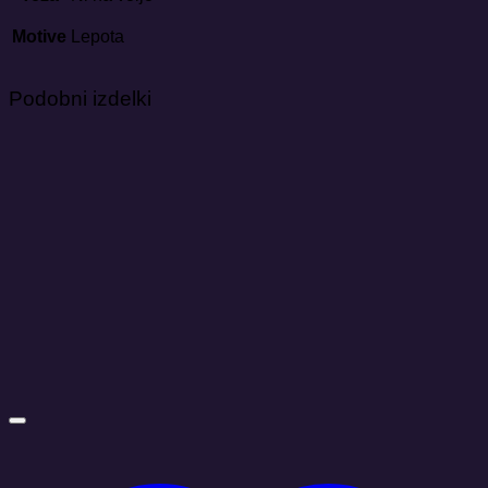
Motive
Lepota
Podobni izdelki