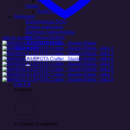
Plakati
Ostalo
Darilni boni
Dejavnost
Bioresonanca SCIO
Jyotish svetovanje
Bachova cvetna terapija
Art Soluna Healing
Add to wishlist
SOLUNA DANCE
Moj dnevnik
Išči:
0,00
€
0
Košarica
V košarici ni izdelkov.