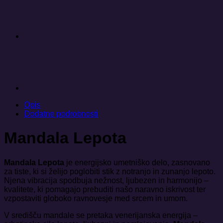
Opis
Dodatne podrobnosti
Mandala Lepota
Mandala Lepota
je energijsko umetniško delo, zasnovano
za tiste, ki si želijo poglobiti stik z notranjo in zunanjo lepoto.
Njena vibracija spodbuja nežnost, ljubezen in harmonijo –
kvalitete, ki pomagajo prebuditi našo naravno iskrivost ter
vzpostaviti globoko ravnovesje med srcem in umom.
V središču mandale se pretaka venerijanska energija –