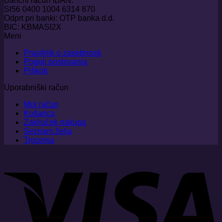
Bančni račun IBAN:
SI56 0400 1004 6314 870
Odprt pri banki: OTP banka d.d.
BIC: KBMASI2X
Meni
Pravilnik o zasebnosti
Pogoji poslovanja
Piškoti
Uporabniški račun
Moj račun
Košarica
Zaključek nakupa
Seznam želja
Trgovina
V