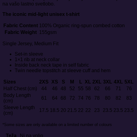
na vašo lastno svetlobo.
The iconic mid-light unisex t-shirt
Fabric Content
100% Organic ring-spun combed cotton
Fabric Weight
155gsm
Single Jersey, Medium Fit
Set-in sleeve
1×1 rib at neck collar
Inside back neck tape in self fabric
Twin needle topstitch at sleeve cuff and hem
Sizes
2XS
XS
S
M
L
XL
2XL
3XL
4XL
5XL
Half Chest (cm)
44
46
48
52
55
58
62
66
71
76
Body Length
61
64
68
72
74
76
78
80
82
83
(cm)
Sleeve Length
17.5
18.5
20
21.5
22
22
23
23.5
23.5
23.5
(cm)
*Some sizes are only available on a limited number of colours
Teža
Ni na voljo