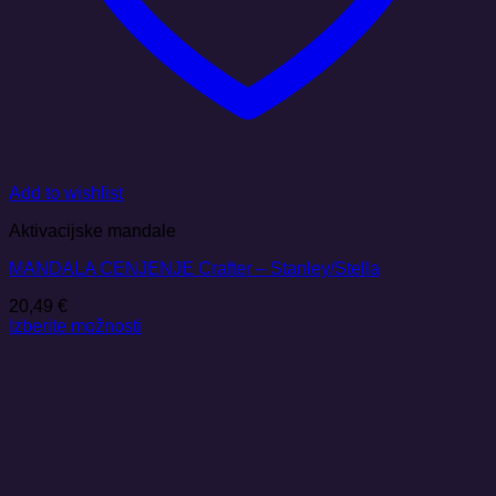
Add to wishlist
Aktivacijske mandale
MANDALA CENJENJE Crafter – Stanley/Stella
20,49
€
Izberite možnosti
Ta
izdelek
ima
več
različic.
Možnosti
lahko
izberete