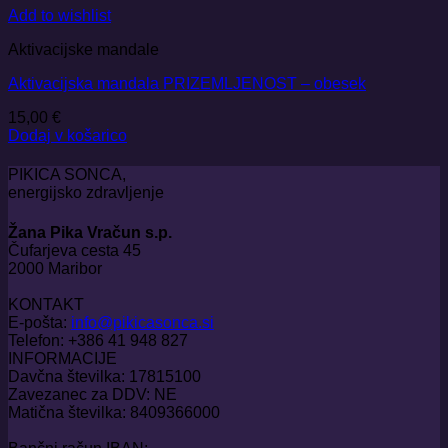
Add to wishlist
Aktivacijske mandale
Aktivacijska mandala PRIZEMLJENOST – obesek
15,00
€
Dodaj v košarico
PIKICA SONCA,
energijsko zdravljenje
Žana Pika Vračun s.p.
Čufarjeva cesta 45
2000 Maribor
KONTAKT
E-pošta:
info@pikicasonca.si
Telefon: +386 41 948 827
INFORMACIJE
Davčna številka: 17815100
Zavezanec za DDV: NE
Matična številka: 8409366000