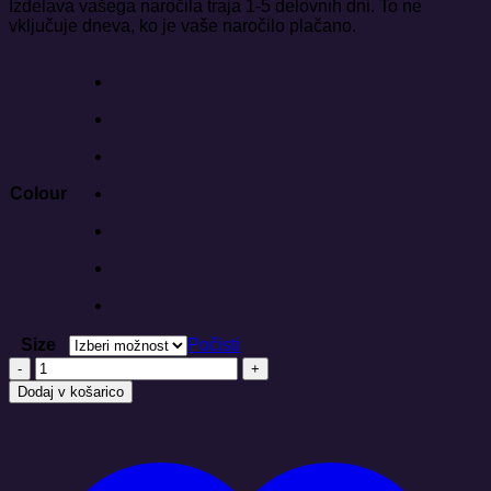
Izdelava vašega naročila traja 1-5 delovnih dni. To ne
vključuje dneva, ko je vaše naročilo plačano.
Colour
Size
Počisti
MANDALA
LEPOTA
Dodaj v košarico
Crafter
-
Stanley/Stella
količina