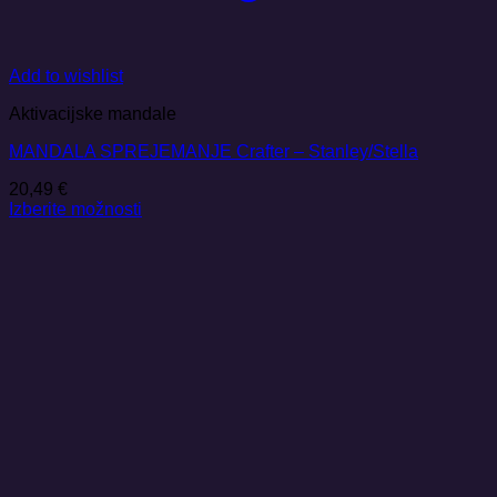
Add to wishlist
Aktivacijske mandale
MANDALA SPREJEMANJE Crafter – Stanley/Stella
20,49
€
Izberite možnosti
Ta
izdelek
ima
več
različic.
Možnosti
lahko
izberete
na
strani
izdelka