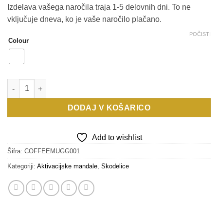
Izdelava vašega naročila traja 1-5 delovnih dni. To ne
vključuje dneva, ko je vaše naročilo plačano.
POČISTI
Colour
SKODELICA PLODNOST količina
DODAJ V KOŠARICO
Add to wishlist
Šifra:
COFFEEMUGG001
Kategoriji:
Aktivacijske mandale
,
Skodelice