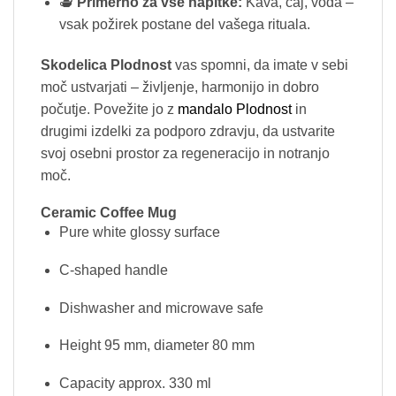
🫖
Primerno za vse napitke:
Kava, čaj, voda –
vsak požirek postane del vašega rituala.
Skodelica Plodnost
vas spomni, da imate v sebi
moč ustvarjati – življenje, harmonijo in dobro
počutje. Povežite jo z
mandalo Plodnost
in
drugimi izdelki za podporo zdravju, da ustvarite
svoj osebni prostor za regeneracijo in notranjo
moč.
Ceramic C
offee Mug
Pure white glossy surface
C-shaped handle
Dishwasher and microwave safe
Height 95 mm, diameter 80 mm
Capacity approx. 330 ml