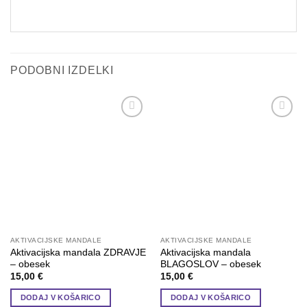
PODOBNI IZDELKI
Add to
Add to
wishlist
wishlist
AKTIVACIJSKE MANDALE
AKTIVACIJSKE MANDALE
Aktivacijska mandala ZDRAVJE
Aktivacijska mandala
– obesek
BLAGOSLOV – obesek
15,00
€
15,00
€
DODAJ V KOŠARICO
DODAJ V KOŠARICO