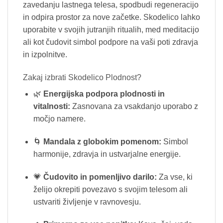
zavedanju lastnega telesa, spodbudi regeneracijo
in odpira prostor za nove začetke. Skodelico lahko
uporabite v svojih jutranjih ritualih, med meditacijo
ali kot čudovit simbol podpore na vaši poti zdravja
in izpolnitve.
Zakaj izbrati Skodelico Plodnost?
🌿
Energijska podpora plodnosti in
vitalnosti:
Zasnovana za vsakdanjo uporabo z
močjo namere.
🌀
Mandala z globokim pomenom:
Simbol
harmonije, zdravja in ustvarjalne energije.
💗
Čudovito in pomenljivo darilo:
Za vse, ki
želijo okrepiti povezavo s svojim telesom ali
ustvariti življenje v ravnovesju.