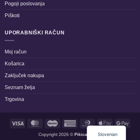
Pogoji poslovanja
Piškoti
UPORABNIŠKI RAČUN
Moj račun
Košarica
Zaključek nakupa
Seznam želja
Trgovina
Visa
MasterCard
Maestro
American
Dinners
Apple
Goog
Express
Club
Pay
Pay
Slovenian
Copyright 2026 ©
Pikica sonca