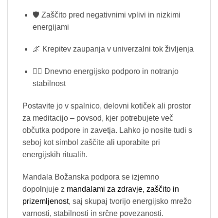
🛡️ Zaščito pred negativnimi vplivi in nizkimi
energijami
🌌 Krepitev zaupanja v univerzalni tok življenja
🧘‍♀️ Dnevno energijsko podporo in notranjo
stabilnost
Postavite jo v spalnico, delovni kotiček ali prostor
za meditacijo – povsod, kjer potrebujete več
občutka podpore in zavetja. Lahko jo nosite tudi s
seboj kot simbol zaščite ali uporabite pri
energijskih ritualih.
Mandala Božanska podpora se izjemno
dopolnjuje z
mandalami za zdravje, zaščito in
prizemljenost
, saj skupaj tvorijo energijsko mrežo
varnosti, stabilnosti in srčne povezanosti.