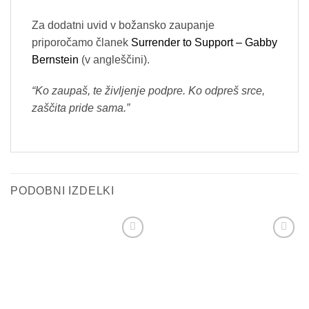
Za dodatni uvid v božansko zaupanje
priporočamo članek
Surrender to Support – Gabby
Bernstein
(v angleščini).
“Ko zaupaš, te življenje podpre. Ko odpreš srce,
zaščita pride sama.”
PODOBNI IZDELKI
Add to
Add to
wishlist
wishlist