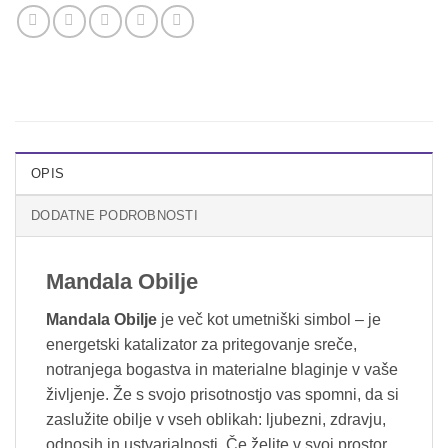
OPIS
DODATNE PODROBNOSTI
Mandala Obilje
Mandala Obilje
je več kot umetniški simbol – je
energetski katalizator za pritegovanje sreče,
notranjega bogastva in materialne blaginje v vaše
življenje. Že s svojo prisotnostjo vas spomni, da si
zaslužite obilje v vseh oblikah: ljubezni, zdravju,
odnosih in ustvarjalnosti. Če želite v svoj prostor