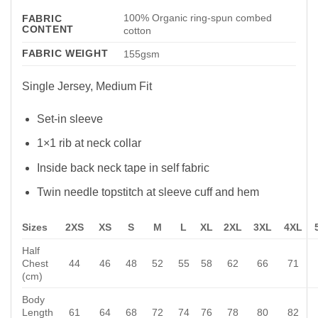
100% Organic ring-spun combed
FABRIC
CONTENT
cotton
FABRIC WEIGHT
155gsm
Single Jersey, Medium Fit
Set-in sleeve
1×1 rib at neck collar
Inside back neck tape in self fabric
Twin needle topstitch at sleeve cuff and hem
Sizes
2XS
XS
S
M
L
XL
2XL
3XL
4XL
Half
Chest
44
46
48
52
55
58
62
66
71
(cm)
Body
Length
61
64
68
72
74
76
78
80
82