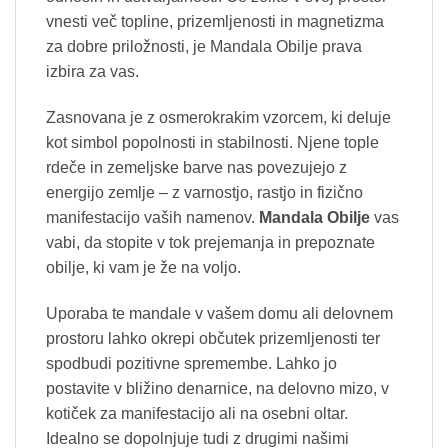
vnesti več topline, prizemljenosti in magnetizma
za dobre priložnosti, je Mandala Obilje prava
izbira za vas.
Zasnovana je z osmerokrakim vzorcem, ki deluje
kot simbol popolnosti in stabilnosti. Njene tople
rdeče in zemeljske barve nas povezujejo z
energijo zemlje – z varnostjo, rastjo in fizično
manifestacijo vaših namenov.
Mandala Obilje
vas
vabi, da stopite v tok prejemanja in prepoznate
obilje, ki vam je že na voljo.
Uporaba te mandale v vašem domu ali delovnem
prostoru lahko okrepi občutek prizemljenosti ter
spodbudi pozitivne spremembe. Lahko jo
postavite v bližino denarnice, na delovno mizo, v
kotiček za manifestacijo ali na osebni oltar.
Idealno se dopolnjuje tudi z drugimi našimi