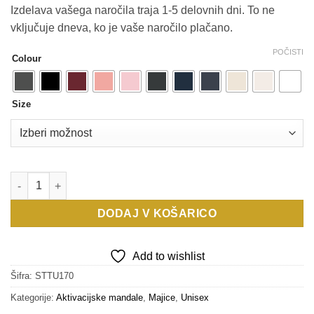
Izdelava vašega naročila traja 1-5 delovnih dni. To ne
vključuje dneva, ko je vaše naročilo plačano.
POČISTI
Colour
Size
MANDALA OBILJE Crafter - Stanley/Stella količina
DODAJ V KOŠARICO
Add to wishlist
Šifra:
STTU170
Kategorije:
Aktivacijske mandale
,
Majice
,
Unisex