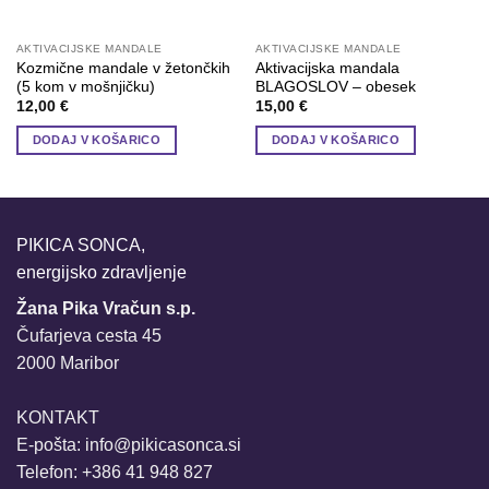
AKTIVACIJSKE MANDALE
AKTIVACIJSKE MANDALE
Kozmične mandale v žetončkih
Aktivacijska mandala
(5 kom v mošnjičku)
BLAGOSLOV – obesek
12,00
€
15,00
€
DODAJ V KOŠARICO
DODAJ V KOŠARICO
PIKICA SONCA,
energijsko zdravljenje
Žana Pika Vračun s.p.
Čufarjeva cesta 45
2000 Maribor
KONTAKT
E-pošta:
info@pikicasonca.si
Telefon: +386 41 948 827