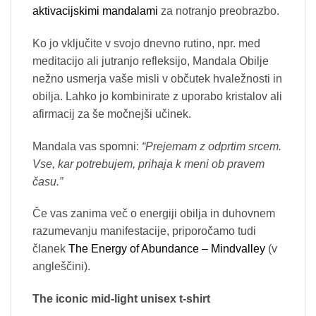
aktivacijskimi mandalami
za notranjo preobrazbo.
Ko jo vključite v svojo dnevno rutino, npr. med
meditacijo ali jutranjo refleksijo, Mandala Obilje
nežno usmerja vaše misli v občutek hvaležnosti in
obilja. Lahko jo kombinirate z uporabo kristalov ali
afirmacij za še močnejši učinek.
Mandala vas spomni:
“Prejemam z odprtim srcem.
Vse, kar potrebujem, prihaja k meni ob pravem
času.”
Če vas zanima več o energiji obilja in duhovnem
razumevanju manifestacije, priporočamo tudi
članek
The Energy of Abundance – Mindvalley
(v
angleščini).
The iconic mid-light unisex t-shirt