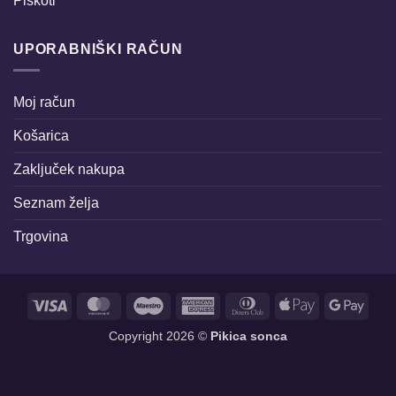
Piškoti
UPORABNIŠKI RAČUN
Moj račun
Košarica
Zaključek nakupa
Seznam želja
Trgovina
Visa
MasterCard
Maestro
American
Dinners
Apple
Goog
Express
Club
Pay
Pay
Copyright 2026 ©
Pikica sonca