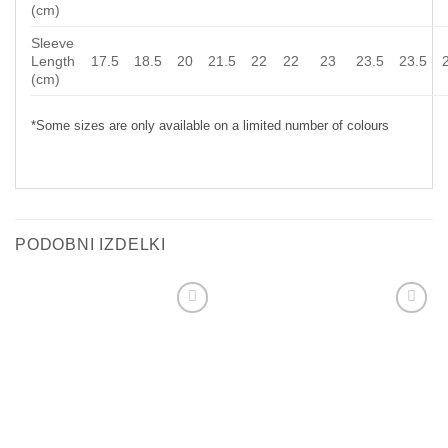
(cm)
Sleeve
Length
17.5
18.5
20
21.5
22
22
23
23.5
23.5
(cm)
*Some sizes are only available on a limited number of colours
PODOBNI IZDELKI
Add to
Add to
wishlist
wishlist