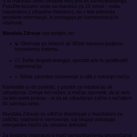
S to mandalo lahko okrepite svoj proces samozdravljenja.
Položite kozarec vode na mandalo za 10 minut – voda,
napolnjena z zdravilno frekvenco, bo v telo prenesla
pozitivne informacije, ki pomagajo pri harmonizaciji in
vitalnosti.
Mandala Zdravje
vas podpre, ko:
🍃 Okrevate po bolezni ali iščete naravno podporo
imunskemu sistemu
🧘‍♀️ Želite dvigniti energijo, sprostiti telo in spodbuditi
regeneracijo
✨ Iščete zavestno ravnovesje in stik z notranjo močjo
Namestite jo ob posteljo, v prostor za meditacijo ali
zdravljenje. Deluje kot nežen, a močan opomnik, da je skrb
za telo sveta praksa – in da se zdravljenje začne s sočutjem
do samega sebe.
Mandala Zdravje se odlično dopolnjuje z
mandalami za
zaščito, vitalnost in ravnovesje
, saj skupaj ustvarjajo
energetsko mrežo za celostno dobrobit.
Za dodatno inspiracijo o moči samozdravljenja priporočamo