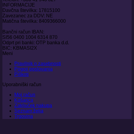
INFORMACIJE
Davčna številka: 17815100
Zavezanec za DDV: NE
Matična številka: 8409366000
Bančni račun IBAN:
SI56 0400 1004 6314 870
Odprt pri banki: OTP banka d.d.
BIC: KBMASI2X
Meni
Pravilnik o zasebnosti
Pogoji poslovanja
Piškoti
Uporabniški račun
Moj račun
Košarica
Zaključek nakupa
Seznam želja
Trgovina
V