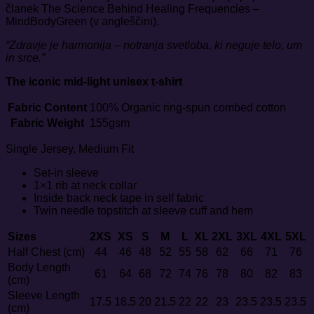
članek
The Science Behind Healing Frequencies –
MindBodyGreen
(v angleščini).
“Zdravje je harmonija – notranja svetloba, ki neguje telo, um
in srce.”
The iconic mid-light unisex t-shirt
Fabric Content
100% Organic ring-spun combed cotton
Fabric Weight
155gsm
Single Jersey, Medium Fit
Set-in sleeve
1×1 rib at neck collar
Inside back neck tape in self fabric
Twin needle topstitch at sleeve cuff and hem
Sizes
2XS
XS
S
M
L
XL
2XL
3XL
4XL
5XL
Half Chest (cm)
44
46
48
52
55
58
62
66
71
76
Body Length
61
64
68
72
74
76
78
80
82
83
(cm)
Sleeve Length
17.5
18.5
20
21.5
22
22
23
23.5
23.5
23.5
(cm)