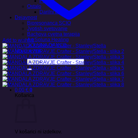
Plakati
Ostalo
Darilni boni
Dejavnost
Bioresonanca SCIO
Jyotish svetovanje
Bachova cvetna terapija
Art Soluna Healing
Add to wishlist
SOLUNA DANCE
Moj dnevnik
Išči:
0,00
€
0
Košarica
V košarici ni izdelkov.