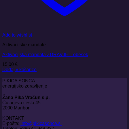
Add to wishlist
Aktivacijske mandale
Aktivacijska mandala ZDRAVJE – obesek
15,00
€
Dodaj v košarico
PIKICA SONCA,
energijsko zdravljenje
Žana Pika Vračun s.p.
Čufarjeva cesta 45
2000 Maribor
KONTAKT
E-pošta:
info@pikicasonca.si
Telefon: +386 41 948 827