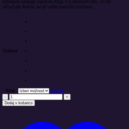
Izdelava vašega naročila traja 1-5 delovnih dni. To ne
vključuje dneva, ko je vaše naročilo plačano.
Colour
Size
Počisti
MANDALA
ZDRAVJE
Dodaj v košarico
Crafter
-
Stanley/Stella
količina