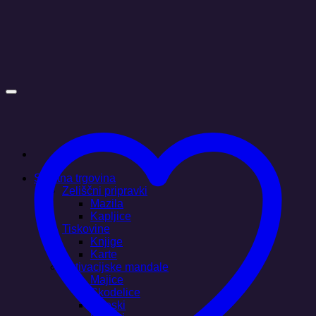
Skoči
na
vsebino
Spletna trgovina
Zeliščni pripravki
Mazila
Kapljice
Tiskovine
Knjige
Karte
Aktivacijske mandale
Majice
Skodelice
Obeski