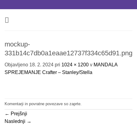
Skoči
na
vsebino
mockup-
331b14c7db0a1eaae12737f334c65d91.png
Objavljeno
18. 2. 2024
pri
1024 × 1200
v
MANDALA
SPREJEMANJE Crafter – Stanley/Stella
Komentarji in povratne povezave so zaprte.
←
Prejšnji
Naslednji
→