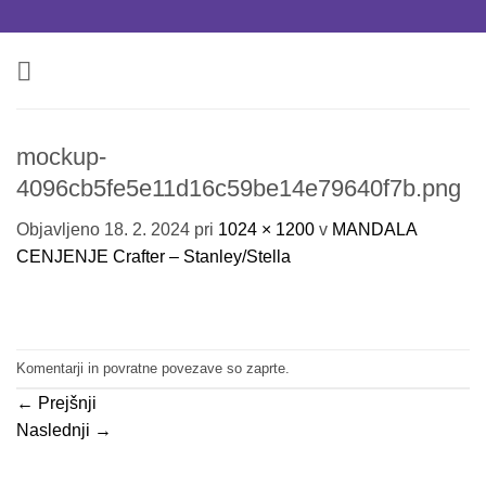
Skoči
na
vsebino
mockup-
4096cb5fe5e11d16c59be14e79640f7b.png
Objavljeno
18. 2. 2024
pri
1024 × 1200
v
MANDALA
CENJENJE Crafter – Stanley/Stella
Komentarji in povratne povezave so zaprte.
←
Prejšnji
Naslednji
→