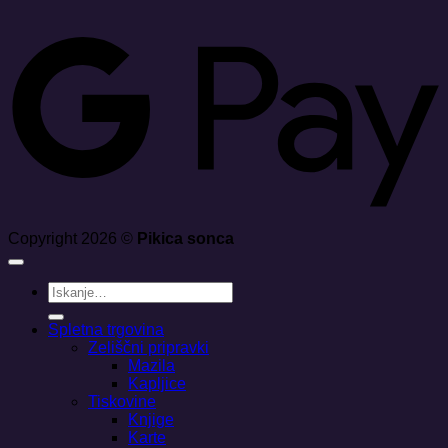
G
Copyright 2026 ©
Pikica sonca
Išči:
Spletna trgovina
Zeliščni pripravki
Mazila
Kapljice
Tiskovine
Knjige
Karte