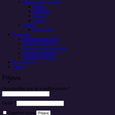
Aktivacijske mandale
Majice
Skodelice
Obeski
Plakati
Ostalo
Darilni boni
Dejavnost
Bioresonanca SCIO
Jyotish svetovanje
Bachova cvetna terapija
Art Soluna Healing
SOLUNA DANCE
Moj dnevnik
Prijava
Prijava
Zahtevano
Uporabniško ime ali e-poštni naslov
*
Zahtevano
Geslo
*
Zapomni si me
Prijava