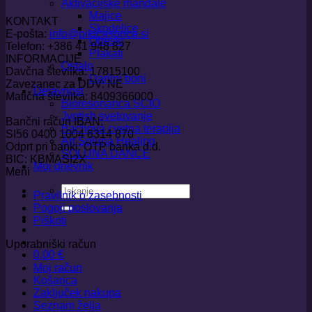
Aktivacijske mandale
Majice
KONTAKT
Skodelice
E-pošta:
info@pikicasonca.si
Obeski
Telefon: +386 41 948 827
Plakati
INFORMACIJE
Ostalo
Davčna številka: 17815100
Darilni boni
Zavezanec za DDV: NE
Dejavnost
Matična številka: 8409366000
Bioresonanca SCIO
Jyotish svetovanje
Bančni račun IBAN:
Bachova cvetna terapija
SI56 0400 1004 6314 870
Art Soluna Healing
Odprt pri banki: OTP banka d.d.
SOLUNA DANCE
BIC: KBMASI2X
Moj dnevnik
Meni
Išči:
Pravilnik o zasebnosti
Pogoji poslovanja
Piškoti
Uporabniški račun
0,00
€
Moj račun
Košarica
Zaključek nakupa
Seznam želja