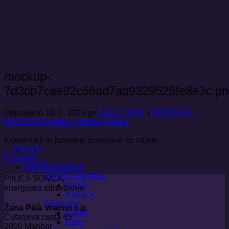
Skoči
na
vsebino
mockup-
7d3cb7cae92c58ad7ad9329525fe8e3c.pn
Objavljeno
18. 2. 2024
pri
1024 × 1200
v
MANDALA
ROJSTVO Crafter – Stanley/Stella
Komentarji in povratne povezave so zaprte.
←
Prejšnji
Naslednji
→
Spletna trgovina
Zeliščni pripravki
PIKICA SONCA,
Mazila
energijsko zdravljenje
Kapljice
Tiskovine
Žana Pika Vračun s.p.
Knjige
Čufarjeva cesta 45
Karte
2000 Maribor