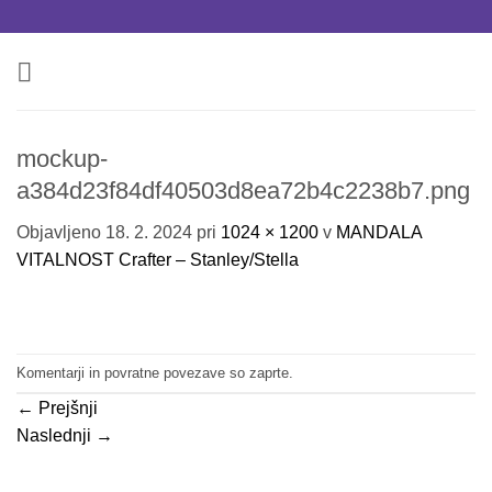
Skoči
na
vsebino
mockup-
a384d23f84df40503d8ea72b4c2238b7.png
Objavljeno
18. 2. 2024
pri
1024 × 1200
v
MANDALA
VITALNOST Crafter – Stanley/Stella
Komentarji in povratne povezave so zaprte.
←
Prejšnji
Naslednji
→