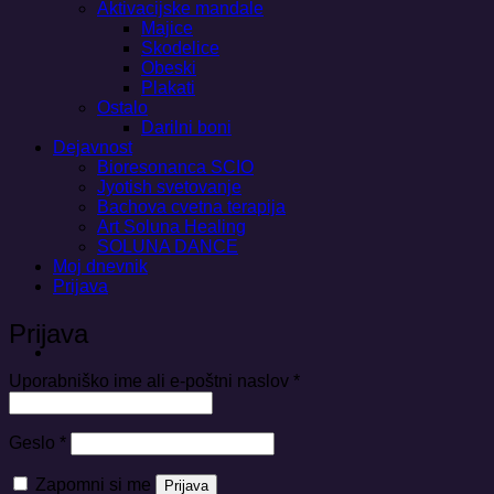
Aktivacijske mandale
Majice
Skodelice
Obeski
Plakati
Ostalo
Darilni boni
Dejavnost
Bioresonanca SCIO
Jyotish svetovanje
Bachova cvetna terapija
Art Soluna Healing
SOLUNA DANCE
Moj dnevnik
Prijava
Prijava
Zahtevano
Uporabniško ime ali e-poštni naslov
*
Zahtevano
Geslo
*
Zapomni si me
Prijava