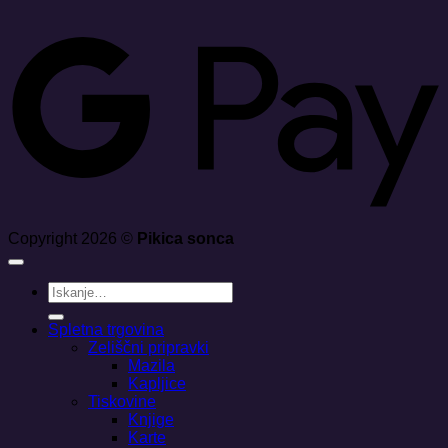
G
Copyright 2026 ©
Pikica sonca
Išči:
Spletna trgovina
Zeliščni pripravki
Mazila
Kapljice
Tiskovine
Knjige
Karte