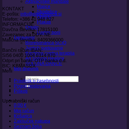
Aktivacijske mandale
Majice
KONTAKT
Skodelice
E-pošta:
info@pikicasonca.si
Obeski
Telefon: +386 41 948 827
Plakati
INFORMACIJE
Ostalo
Davčna številka: 17815100
Darilni boni
Zavezanec za DDV: NE
Dejavnost
Matična številka: 8409366000
Bioresonanca SCIO
Jyotish svetovanje
Bančni račun IBAN:
Bachova cvetna terapija
SI56 0400 1004 6314 870
Art Soluna Healing
Odprt pri banki: OTP banka d.d.
SOLUNA DANCE
BIC: KBMASI2X
Moj dnevnik
Meni
Išči:
Pravilnik o zasebnosti
Pogoji poslovanja
Piškoti
Uporabniški račun
0,00
€
Moj račun
Košarica
Zaključek nakupa
Seznam želja