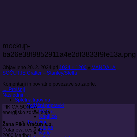
Skoči
na
vsebino
mockup-
ba26e38f9852911a4e2df3833f9fe13a.png
Objavljeno
20. 2. 2024
pri
1024 × 1200
v
MANDALA
SOČUTJE Crafter – Stanley/Stella
Komentarji in povratne povezave so zaprte.
←
Prejšnji
Naslednji
→
Spletna trgovina
Zeliščni pripravki
PIKICA SONCA,
Mazila
energijsko zdravljenje
Kapljice
Tiskovine
Žana Pika Vračun s.p.
Knjige
Čufarjeva cesta 45
Karte
2000 Maribor