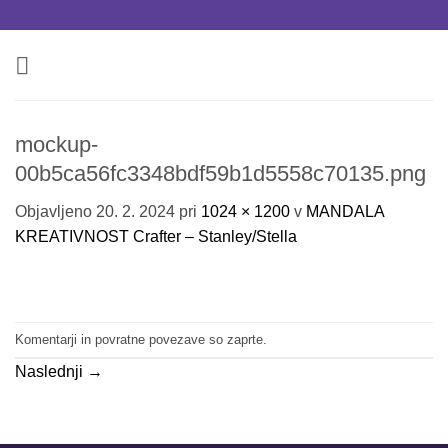
Skoči
na
vsebino
mockup-
00b5ca56fc3348bdf59b1d5558c70135.png
Objavljeno
20. 2. 2024
pri
1024 × 1200
v
MANDALA
KREATIVNOST Crafter – Stanley/Stella
Komentarji in povratne povezave so zaprte.
Naslednji
→