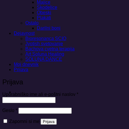
Majice
Skodelice
Obeski
Plakati
Ostalo
Darilni boni
Dejavnost
Bioresonanca SCIO
Jyotish svetovanje
Bachova cvetna terapija
Art Soluna Healing
SOLUNA DANCE
Moj dnevnik
Prijava
Prijava
Zahtevano
Uporabniško ime ali e-poštni naslov
*
Zahtevano
Geslo
*
Zapomni si me
Prijava