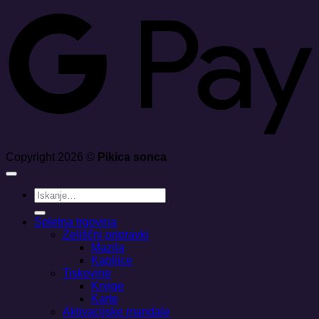
Copyright 2026 ©
Pikica sonca
Išči:
Spletna trgovina
Zeliščni pripravki
Mazila
Kapljice
Tiskovine
Knjige
Karte
Aktivacijske mandale