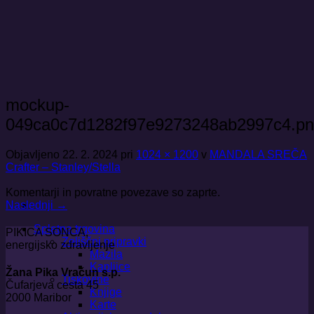
Skoči
na
vsebino
mockup-
049ca0c7d1282f97e9273248ab2997c4.p
Objavljeno
22. 2. 2024
pri
1024 × 1200
v
MANDALA SREČA
Crafter – Stanley/Stella
Komentarji in povratne povezave so zaprte.
Naslednji
→
Spletna trgovina
PIKICA SONCA,
Zeliščni pripravki
energijsko zdravljenje
Mazila
Kapljice
Žana Pika Vračun s.p.
Tiskovine
Čufarjeva cesta 45
Knjige
2000 Maribor
Karte