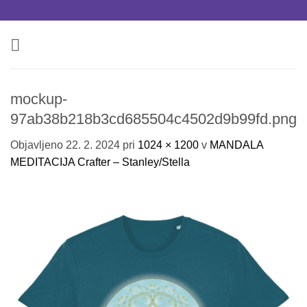
Skoči
na
vsebino
mockup-
97ab38b218b3cd685504c4502d9b99fd.png
Objavljeno
22. 2. 2024
pri
1024 × 1200
v
MANDALA
MEDITACIJA Crafter – Stanley/Stella