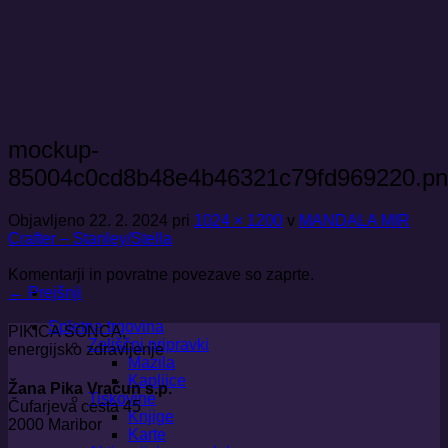
Skoči
na
vsebino
mockup-
85004c0cd8b48e4b46321c79fd969220.p
Objavljeno
22. 2. 2024
pri
1024 × 1200
v
MANDALA MIR
Crafter – Stanley/Stella
Komentarji in povratne povezave so zaprte.
←
Prejšnji
Spletna trgovina
PIKICA SONCA,
Zeliščni pripravki
energijsko zdravljenje
Mazila
Kapljice
Žana Pika Vračun s.p.
Tiskovine
Čufarjeva cesta 45
Knjige
2000 Maribor
Karte