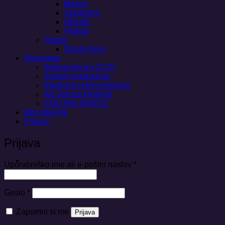
Majice
Skodelice
Obeski
Plakati
Ostalo
Darilni boni
Dejavnost
Bioresonanca SCIO
Jyotish svetovanje
Bachova cvetna terapija
Art Soluna Healing
SOLUNA DANCE
Moj dnevnik
Prijava
Prijava
Zahtevano
Uporabniško ime ali e-poštni naslov
*
Zahtevano
Geslo
*
Zapomni si me
Prijava