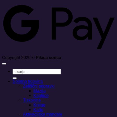
Copyright 2026 ©
Pikica sonca
Išči:
Spletna trgovina
Zeliščni pripravki
Mazila
Kapljice
Tiskovine
Knjige
Karte
Aktivacijske mandale