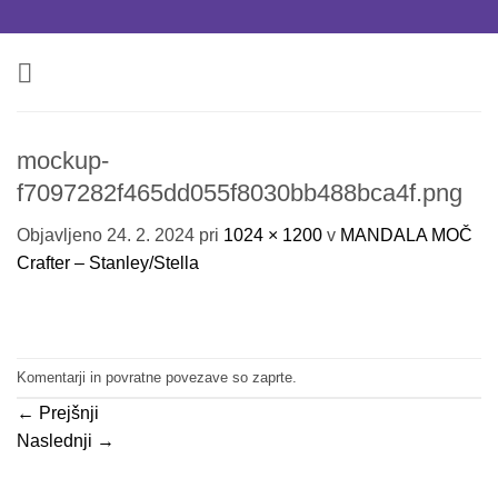
Skoči
na
vsebino
mockup-
f7097282f465dd055f8030bb488bca4f.png
Objavljeno
24. 2. 2024
pri
1024 × 1200
v
MANDALA MOČ
Crafter – Stanley/Stella
Komentarji in povratne povezave so zaprte.
←
Prejšnji
Naslednji
→