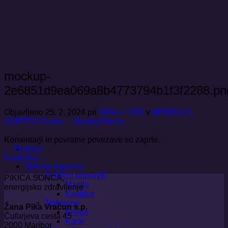
Skoči
na
vsebino
mockup-
2e6851d9ea069a8b4773794b1f3f2288.pn
Objavljeno
25. 2. 2024
pri
1024 × 1200
v
MANDALA
VORTEX Crafter – Stanley/Stella
Komentarji in povratne povezave so zaprte.
←
Prejšnji
Naslednji
→
Spletna trgovina
Zeliščni pripravki
PIKICA SONCA,
Mazila
energijsko zdravljenje
Kapljice
Tiskovine
Žana Pika Vračun s.p.
Knjige
Čufarjeva cesta 45
Karte
2000 Maribor