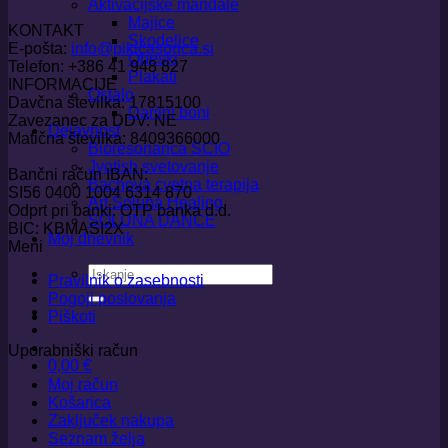
Aktivacijske mandale
Majice
KONTAKT
Skodelice
E-pošta:
info@pikicasonca.si
Obeski
Telefon: +386 41 948 827
Plakati
INFORMACIJE
Ostalo
Davčna številka: 17815100
Darilni boni
Zavezanec za DDV: NE
Dejavnost
Matična številka: 8409366000
Bioresonanca SCIO
Jyotish svetovanje
Bančni račun IBAN:
Bachova cvetna terapija
SI56 0400 1004 6314 870
Art Soluna Healing
Odprt pri banki: OTP banka d.d.
SOLUNA DANCE
BIC: KBMASI2X
Moj dnevnik
Meni
Išči:
Pravilnik o zasebnosti
Pogoji poslovanja
Piškoti
Uporabniški račun
0,00
€
Moj račun
Košarica
Zaključek nakupa
Seznam želja