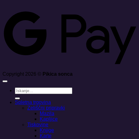
G
Copyright 2026 ©
Pikica sonca
Išči:
Spletna trgovina
Zeliščni pripravki
Mazila
Kapljice
Tiskovine
Knjige
Karte