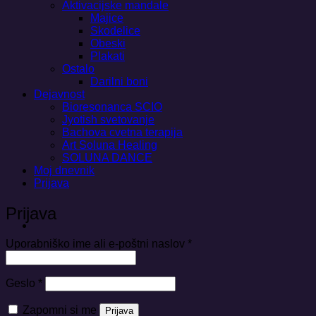
Aktivacijske mandale
Majice
Skodelice
Obeski
Plakati
Ostalo
Darilni boni
Dejavnost
Bioresonanca SCIO
Jyotish svetovanje
Bachova cvetna terapija
Art Soluna Healing
SOLUNA DANCE
Moj dnevnik
Prijava
Prijava
Zahtevano
Uporabniško ime ali e-poštni naslov
*
Zahtevano
Geslo
*
Zapomni si me
Prijava