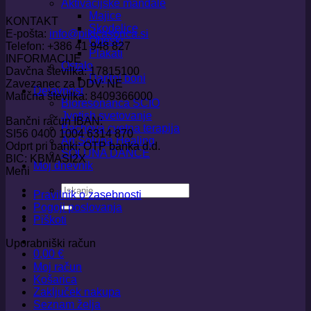
Aktivacijske mandale
Majice
KONTAKT
Skodelice
E-pošta:
info@pikicasonca.si
Obeski
Telefon: +386 41 948 827
Plakati
INFORMACIJE
Ostalo
Davčna številka: 17815100
Darilni boni
Zavezanec za DDV: NE
Dejavnost
Matična številka: 8409366000
Bioresonanca SCIO
Jyotish svetovanje
Bančni račun IBAN:
Bachova cvetna terapija
SI56 0400 1004 6314 870
Art Soluna Healing
Odprt pri banki: OTP banka d.d.
SOLUNA DANCE
BIC: KBMASI2X
Moj dnevnik
Meni
Išči:
Pravilnik o zasebnosti
Pogoji poslovanja
Piškoti
Uporabniški račun
0,00
€
Moj račun
Košarica
Zaključek nakupa
Seznam želja