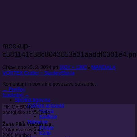
Skoči
na
vsebino
mockup-
c381141c38c8043653a31aaddf0301e4.pn
Objavljeno
25. 2. 2024
pri
1024 × 1200
v
MANDALA
VORTEX Crafter – Stanley/Stella
Komentarji in povratne povezave so zaprte.
←
Prejšnji
Naslednji
→
Spletna trgovina
Zeliščni pripravki
PIKICA SONCA,
Mazila
energijsko zdravljenje
Kapljice
Tiskovine
Žana Pika Vračun s.p.
Knjige
Čufarjeva cesta 45
Karte
2000 Maribor