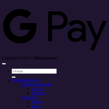
G
Copyright 2026 ©
Pikica sonca
Išči:
Spletna trgovina
Zeliščni pripravki
Mazila
Kapljice
Tiskovine
Knjige
Karte