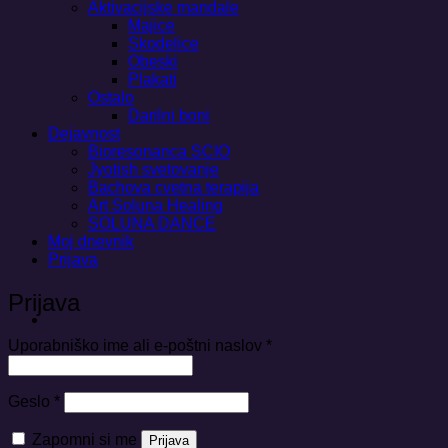
Aktivacijske mandale
Majice
Skodelice
Obeski
Plakati
Ostalo
Darilni boni
Dejavnost
Bioresonanca SCIO
Jyotish svetovanje
Bachova cvetna terapija
Art Soluna Healing
SOLUNA DANCE
Moj dnevnik
Prijava
Prijava
Zahtevano
Uporabniško ime ali e-poštni naslov
*
Zahtevano
Geslo
*
Zapomni si me
Prijava