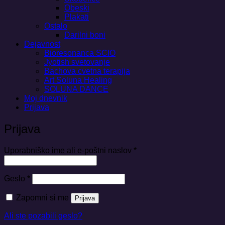
Obeski
Plakati
Ostalo
Darilni boni
Dejavnost
Bioresonanca SCIO
Jyotish svetovanje
Bachova cvetna terapija
Art Soluna Healing
SOLUNA DANCE
Moj dnevnik
Prijava
Prijava
Zahtevano
Uporabniško ime ali e-poštni naslov
*
Zahtevano
Geslo
*
Zapomni si me
Prijava
Ali ste pozabili geslo?