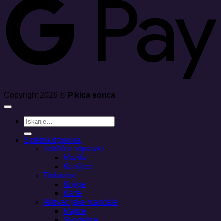
Copyright 2026 ©
Pikica sonca
Išči:
Spletna trgovina
Zeliščni pripravki
Mazila
Kapljice
Tiskovine
Knjige
Karte
Aktivacijske mandale
Majice
Skodelice