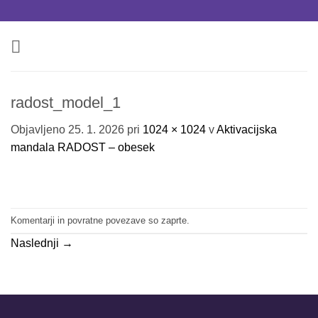
Skoči
na
vsebino
radost_model_1
Objavljeno
25. 1. 2026
pri
1024 × 1024
v
Aktivacijska
mandala RADOST – obesek
Komentarji in povratne povezave so zaprte.
Naslednji
→