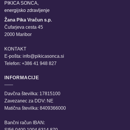
PIKICA SONCA,
energijsko zdravljenje
Žana Pika Vračun s.p.
Čufarjeva cesta 45
2000 Maribor
KONTAKT
E-pošta:
info@pikicasonca.si
Telefon: +386 41 948 827
INFORMACIJE
Davčna številka: 17815100
Zavezanec za DDV: NE
Matična številka: 8409366000
Bančni račun IBAN:
SI56 0400 1004 6314 870