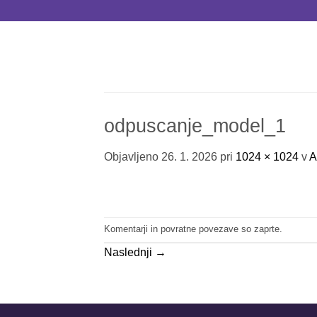
Skoči
na
vsebino
odpuscanje_model_1
Objavljeno
26. 1. 2026
pri
1024 × 1024
v
A
Komentarji in povratne povezave so zaprte.
Naslednji
→