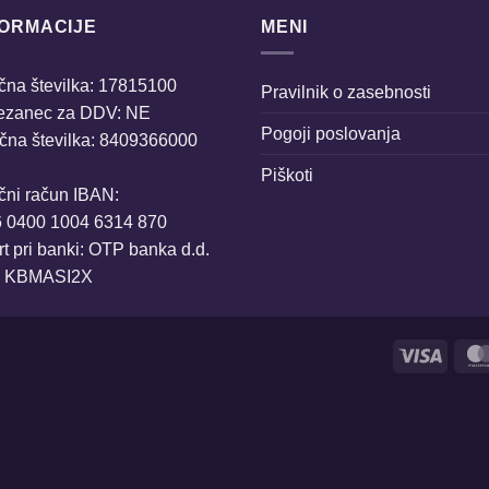
FORMACIJE
MENI
na številka: 17815100
Pravilnik o zasebnosti
ezanec za DDV: NE
Pogoji poslovanja
čna številka: 8409366000
Piškoti
čni račun IBAN:
6 0400 1004 6314 870
t pri banki: OTP banka d.d.
: KBMASI2X
Visa