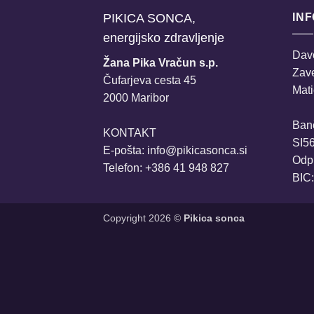
PIKICA SONCA,
IN
energijsko zdravljenje
Davč
Žana Pika Vračun s.p.
Zav
Čufarjeva cesta 45
Mati
2000 Maribor
Ban
KONTAKT
SI5
E-pošta:
info@pikicasonca.si
Odpr
Telefon: +386 41 948 827
BIC
Copyright 2026 ©
Pikica sonca