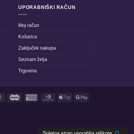
UPORABNIŠKI RAČUN
Moj račun
Košarica
Zaključek nakupa
Seznam želja
Trgovina
MasterCard
Maestro
American
Dinners
Apple
Google
Express
Club
Pay
Pay
Spletna stran uporablja piškote.
O