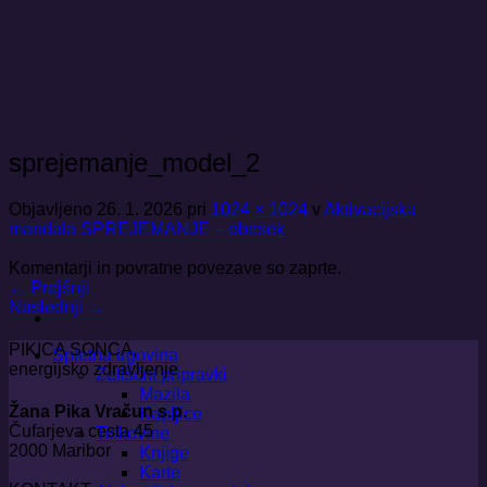
Skoči
na
vsebino
sprejemanje_model_2
Objavljeno
26. 1. 2026
pri
1024 × 1024
v
Aktivacijska
mandala SPREJEMANJE – obesek
Komentarji in povratne povezave so zaprte.
←
Prejšnji
Naslednji
→
PIKICA SONCA,
Spletna trgovina
energijsko zdravljenje
Zeliščni pripravki
Mazila
Žana Pika Vračun s.p.
Kapljice
Čufarjeva cesta 45
Tiskovine
2000 Maribor
Knjige
Karte