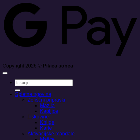
Copyright 2026 ©
Pikica sonca
Išči:
Spletna trgovina
Zeliščni pripravki
Mazila
Kapljice
Tiskovine
Knjige
Karte
Aktivacijske mandale
Majice