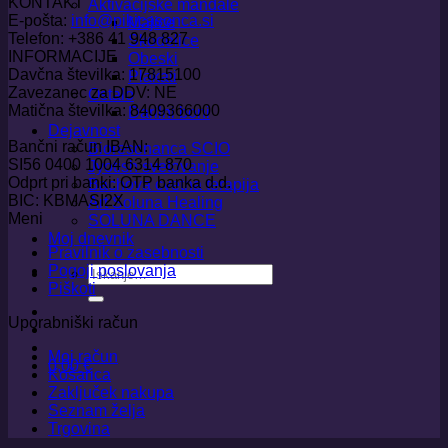
KONTAKT
Aktivacijske mandale
E-pošta:
info@pikicasonca.si
Majice
Telefon: +386 41 948 827
Skodelice
INFORMACIJE
Obeski
Davčna številka: 17815100
Plakati
Zavezanec za DDV: NE
Ostalo
Matična številka: 8409366000
Darilni boni
Dejavnost
Bančni račun IBAN:
Bioresonanca SCIO
SI56 0400 1004 6314 870
Jyotish svetovanje
Odprt pri banki: OTP banka d.d.
Bachova cvetna terapija
BIC: KBMASI2X
Art Soluna Healing
Meni
SOLUNA DANCE
Moj dnevnik
Pravilnik o zasebnosti
Pogoji poslovanja
Išči:
Piškoti
Uporabniški račun
Moj račun
0,00
€
Košarica
Zaključek nakupa
Seznam želja
Trgovina