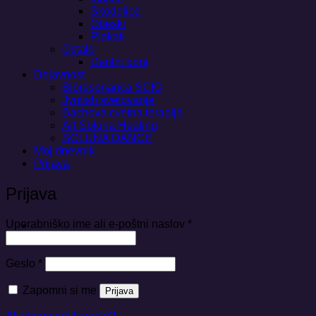
Skodelice
Obeski
Plakati
Ostalo
Darilni boni
Dejavnost
Bioresonanca SCIO
Jyotish svetovanje
Bachova cvetna terapija
Art Soluna Healing
SOLUNA DANCE
Moj dnevnik
Prijava
Prijava
Zahtevano
Uporabniško ime ali e-poštni naslov
*
Zahtevano
Geslo
*
Zapomni si me
Prijava
Ali ste pozabili geslo?