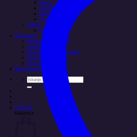
Majice
Skodelice
Obeski
Plakati
Ostalo
Darilni boni
Dejavnost
Bioresonanca SCIO
Jyotish svetovanje
Bachova cvetna terapija
Art Soluna Healing
SOLUNA DANCE
Moj dnevnik
Išči:
0,00
€
0
Košarica