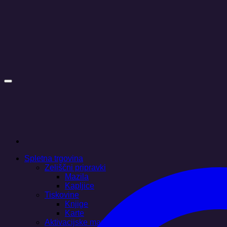
Skoči
na
vsebino
Spletna trgovina
Zeliščni pripravki
Mazila
Kapljice
Tiskovine
Knjige
Karte
Aktivacijske mandale