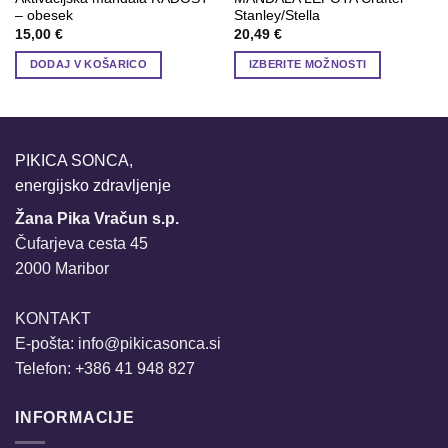
– obesek
Stanley/Stella
15,00
€
20,49
€
DODAJ V KOŠARICO
IZBERITE MOŽNOSTI
Ta
izdelek
ima
več
PIKICA SONCA,
različic.
energijsko zdravljenje
Možnosti
lahko
Žana Pika Vračun s.p.
izberete
Čufarjeva cesta 45
na
2000 Maribor
strani
izdelka
KONTAKT
E-pošta:
info@pikicasonca.si
Telefon: +386 41 948 827
INFORMACIJE