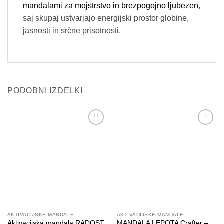
mandalami za mojstrstvo in brezpogojno ljubezen
,
saj skupaj ustvarjajo energijski prostor globine,
jasnosti in srčne prisotnosti.
PODOBNI IZDELKI
Add to
Add to
wishlist
wishlist
AKTIVACIJSKE MANDALE
AKTIVACIJSKE MANDALE
Aktivacijska mandala RADOST
MANDALA LEPOTA Crafter –