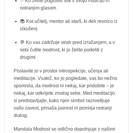
✨ Ko želite poglobiti stik s svojo intuicijo in
notranjim glasom
📚 Kot učitelj, mentor ali starš, ki deli resnico iz
izkušenj
💬 Ko vas zadržuje strah pred izražanjem, a v
sebi čutite modrost, ki jo želite podeliti z
drugimi
Postavite jo v prostor introspekcije, učenja ali
meditacije. Vsakič, ko jo pogledate, vas bo nežno
spomnila, da modrost ni nekaj, kar pridobite – je
nekaj, kar odkrijete znotraj sebe. Med meditacijo
si predstavljajte, kako njen simbol razsvetljuje
vašo zavest, prinaša jasnost in pomirja notranji
dialog.
Mandala Modrost se odlično dopolnjuje z našimi