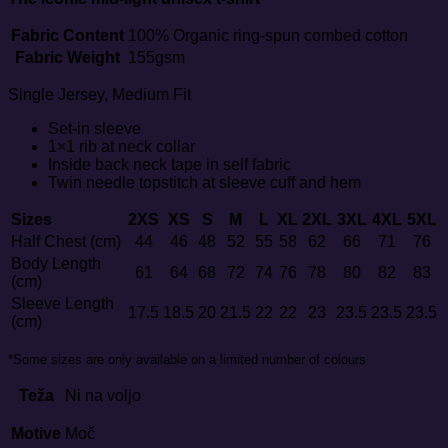
Fabric Content
100% Organic ring-spun combed cotton
Fabric Weight
155gsm
Single Jersey, Medium Fit
Set-in sleeve
1×1 rib at neck collar
Inside back neck tape in self fabric
Twin needle topstitch at sleeve cuff and hem
Sizes
2XS
XS
S
M
L
XL
2XL
3XL
4XL
5XL
Half Chest (cm)
44
46
48
52
55
58
62
66
71
76
Body Length
61
64
68
72
74
76
78
80
82
83
(cm)
Sleeve Length
17.5
18.5
20
21.5
22
22
23
23.5
23.5
23.5
(cm)
*Some sizes are only available on a limited number of colours
Teža
Ni na voljo
Motive
Moč