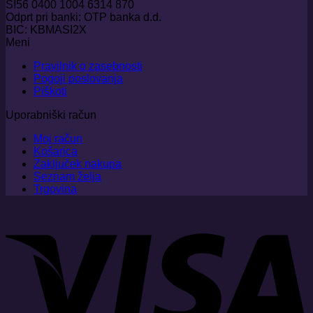
SI56 0400 1004 6314 870
Odprt pri banki: OTP banka d.d.
BIC: KBMASI2X
Meni
Pravilnik o zasebnosti
Pogoji poslovanja
Piškoti
Uporabniški račun
Moj račun
Košarica
Zaključek nakupa
Seznam želja
Trgovina
V