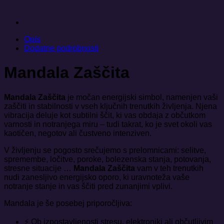
Opis
Dodatne podrobnosti
Mandala Zaščita
Mandala Zaščita
je močan energijski simbol, namenjen vaši
zaščiti in stabilnosti v vseh ključnih trenutkih življenja. Njena
vibracija deluje kot subtilni ščit, ki vas obdaja z občutkom
varnosti in notranjega miru – tudi takrat, ko je svet okoli vas
kaotičen, negotov ali čustveno intenziven.
V življenju se pogosto srečujemo s prelomnicami: selitve,
spremembe, ločitve, poroke, bolezenska stanja, potovanja,
stresne situacije …
Mandala Zaščita
vam v teh trenutkih
nudi zanesljivo energijsko oporo, ki uravnoteža vaše
notranje stanje in vas ščiti pred zunanjimi vplivi.
Mandala je še posebej priporočljiva:
⚡ Ob izpostavljenosti stresu, elektroniki ali občutljivim