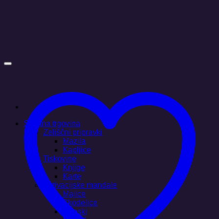
Skoči
na
vsebino
Spletna trgovina
Zeliščni pripravki
Mazila
Kapljice
Tiskovine
Knjige
Karte
Aktivacijske mandale
Majice
Skodelice
Obeski