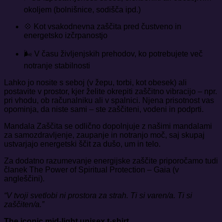
okoljem (bolnišnice, sodišča ipd.)
💠 Kot vsakodnevna zaščita pred čustveno in
energetsko izčrpanostjo
🌬️ V času življenjskih prehodov, ko potrebujete več
notranje stabilnosti
Lahko jo nosite s seboj (v žepu, torbi, kot obesek) ali
postavite v prostor, kjer želite okrepiti zaščitno vibracijo – npr.
pri vhodu, ob računalniku ali v spalnici. Njena prisotnost vas
opominja, da niste sami – ste zaščiteni, vodeni in podprti.
Mandala Zaščita se odlično dopolnjuje z našimi
mandalami
za samozdravljenje, zaupanje in notranjo moč
, saj skupaj
ustvarjajo energetski ščit za dušo, um in telo.
Za dodatno razumevanje energijske zaščite priporočamo tudi
članek
The Power of Spiritual Protection – Gaia
(v
angleščini).
“V tvoji svetlobi ni prostora za strah. Ti si varen/a. Ti si
zaščiten/a.”
The iconic mid-light unisex t-shirt