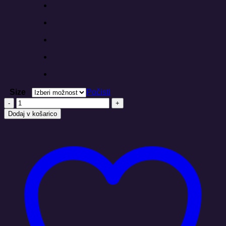
Size
Počisti
MANDALA
ZAŠČITA
Dodaj v košarico
Crafter
-
Stanley/Stella
količina