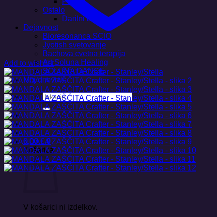
Plakati
Ostalo
Darilni boni
Dejavnost
Bioresonanca SCIO
Jyotish svetovanje
Bachova cvetna terapija
Art Soluna Healing
Add to wishlist
SOLUNA DANCE
Moj dnevnik
Išči:
0,00
€
0
Košarica
V košarici ni izdelkov.