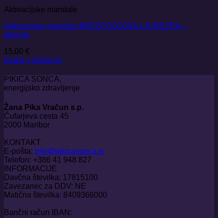
Aktivacijske mandale
Aktivacijska mandala BREZPOGOJNA LJUBEZEN –
obesek
15,00
€
Dodaj v košarico
PIKICA SONCA,
energijsko zdravljenje
Žana Pika Vračun s.p.
Čufarjeva cesta 45
2000 Maribor
KONTAKT
E-pošta:
info@pikicasonca.si
Telefon: +386 41 948 827
INFORMACIJE
Davčna številka: 17815100
Zavezanec za DDV: NE
Matična številka: 8409366000
Bančni račun IBAN: