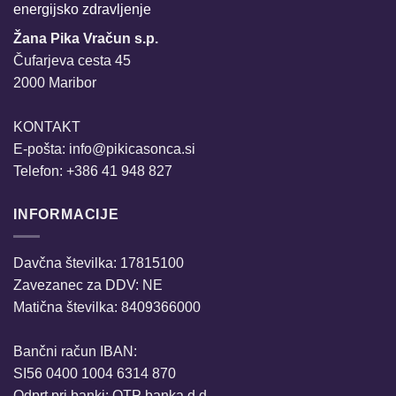
energijsko zdravljenje
Žana Pika Vračun s.p.
Čufarjeva cesta 45
2000 Maribor
KONTAKT
E-pošta:
info@pikicasonca.si
Telefon: +386 41 948 827
INFORMACIJE
Davčna številka: 17815100
Zavezanec za DDV: NE
Matična številka: 8409366000
Bančni račun IBAN:
SI56 0400 1004 6314 870
Odprt pri banki: OTP banka d.d.