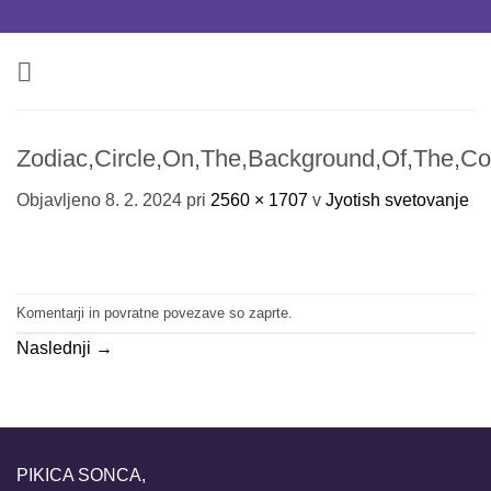
Skoči
na
vsebino
Zodiac,Circle,On,The,Background,Of,The,Co
Objavljeno
8. 2. 2024
pri
2560 × 1707
v
Jyotish svetovanje
Komentarji in povratne povezave so zaprte.
Naslednji
→
PIKICA SONCA,