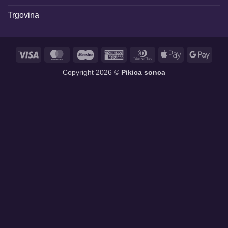
Trgovina
Visa
MasterCard
Maestro
American
Dinners
Apple
Goog
Express
Club
Pay
Pay
Copyright 2026 ©
Pikica sonca