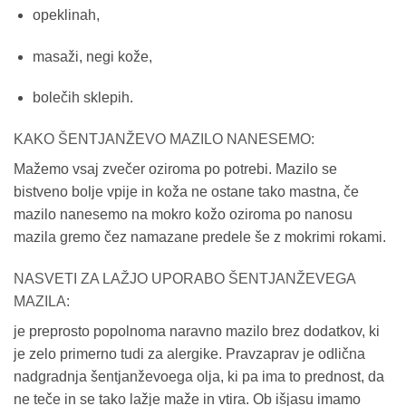
opeklinah,
masaži, negi kože,
bolečih sklepih.
KAKO ŠENTJANŽEVO MAZILO NANESEMO:
Mažemo vsaj zvečer oziroma po potrebi. Mazilo se
bistveno bolje vpije in koža ne ostane tako mastna, če
mazilo nanesemo na mokro kožo oziroma po nanosu
mazila gremo čez namazane predele še z mokrimi rokami.
NASVETI ZA LAŽJO UPORABO ŠENTJANŽEVEGA
MAZILA:
je preprosto popolnoma naravno mazilo brez dodatkov, ki
je zelo primerno tudi za alergike. Pravzaprav je odlična
nadgradnja šentjanževoega olja, ki pa ima to prednost, da
ne teče in se tako lažje maže in vtira. Ob išjasu imamo