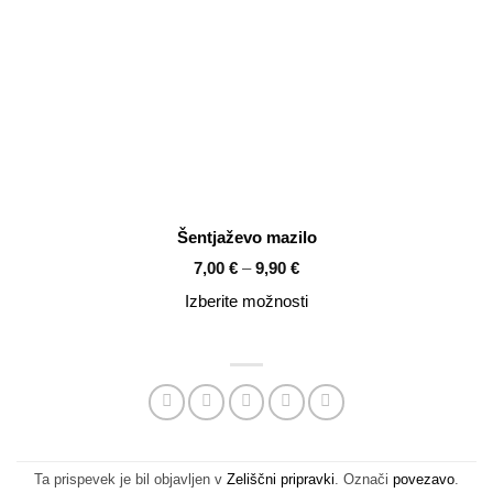
AKCIJI
Šentjaževo mazilo
Cenovni
7,00
€
–
9,90
€
razpon:
od
Izberite možnosti
7,00 €
do
9,90 €
Ta prispevek je bil objavljen v
Zeliščni pripravki
. Označi
povezavo
.