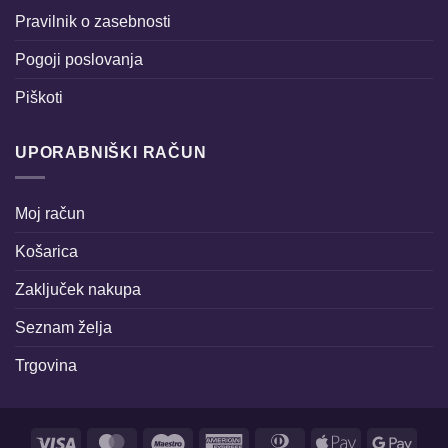
Pravilnik o zasebnosti
Pogoji poslovanja
Piškoti
UPORABNIŠKI RAČUN
Moj račun
Košarica
Zaključek nakupa
Seznam želja
Trgovina
Visa
MasterCard
Maestro
American
Dinners
Apple
Goog