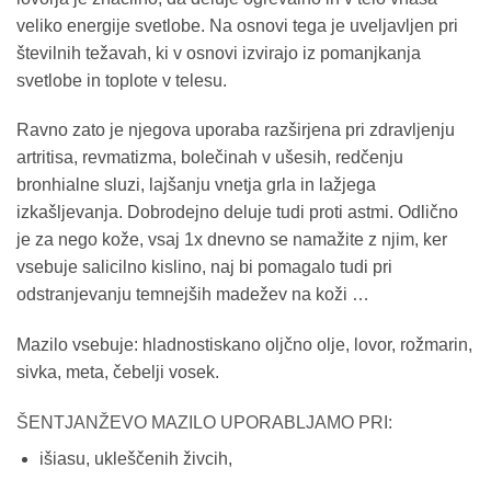
veliko energije svetlobe. Na osnovi tega je uveljavljen pri
številnih težavah, ki v osnovi izvirajo iz pomanjkanja
svetlobe in toplote v telesu.
Ravno zato je njegova uporaba razširjena pri zdravljenju
artritisa, revmatizma, bolečinah v ušesih, redčenju
bronhialne sluzi, lajšanju vnetja grla in lažjega
izkašljevanja. Dobrodejno deluje tudi proti astmi. Odlično
je za nego kože, vsaj 1x dnevno se namažite z njim, ker
vsebuje salicilno kislino, naj bi pomagalo tudi pri
odstranjevanju temnejših madežev na koži …
Mazilo vsebuje: hladnostiskano oljčno olje, lovor, rožmarin,
sivka, meta, čebelji vosek.
ŠENTJANŽEVO MAZILO UPORABLJAMO PRI:
išiasu, ukleščenih živcih,