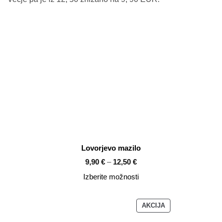
Lovorjevo mazilo
Cenovni
9,90
€
–
12,50
€
razpon:
od
Izberite možnosti
9,90 €
do
12,50 €
IZDELKI
AKCIJA
V