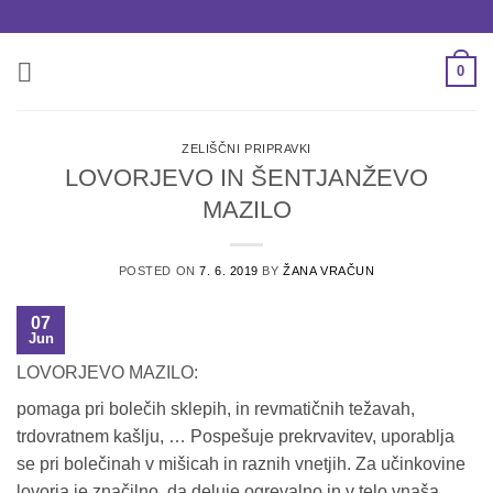
Skoči
na
vsebino
0
ZELIŠČNI PRIPRAVKI
LOVORJEVO IN ŠENTJANŽEVO
MAZILO
POSTED ON
7. 6. 2019
BY
ŽANA VRAČUN
07
Jun
LOVORJEVO MAZILO:
pomaga pri bolečih sklepih, in revmatičnih težavah,
trdovratnem kašlju, … Pospešuje prekrvavitev, uporablja
se pri bolečinah v mišicah in raznih vnetjih. Za učinkovine
lovorja je značilno, da deluje ogrevalno in v telo vnaša