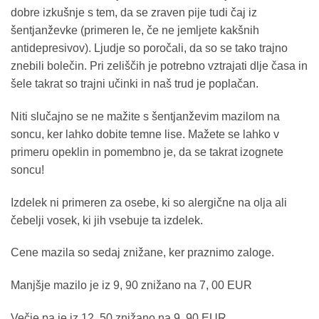
dobre izkušnje s tem, da se zraven pije tudi čaj iz
šentjanževke (primeren le, če ne jemljete kakšnih
antidepresivov). Ljudje so poročali, da so se tako trajno
znebili bolečin. Pri zeliščih je potrebno vztrajati dlje časa in
šele takrat so trajni učinki in naš trud je poplačan.
Niti slučajno se ne mažite s šentjanževim mazilom na
soncu, ker lahko dobite temne lise. Mažete se lahko v
primeru opeklin in pomembno je, da se takrat izognete
soncu!
Izdelek ni primeren za osebe, ki so alergične na olja ali
čebelji vosek, ki jih vsebuje ta izdelek.
Cene mazila so sedaj znižane, ker praznimo zaloge.
Manjšje mazilo je iz 9, 90 znižano na 7, 00 EUR
Večje pa je iz 12, 50 znižano na 9, 90 EUR.