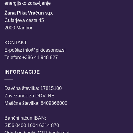
energijsko zdravljenje
Žana Pika Vračun s.p.
Čufarjeva cesta 45
2000 Maribor
KONTAKT
E-pošta:
info@pikicasonca.si
Telefon: +386 41 948 827
INFORMACIJE
Davčna številka: 17815100
Zavezanec za DDV: NE
Matična številka: 8409366000
Bančni račun IBAN:
SI56 0400 1004 6314 870
Odprt pri banki: OTP banka d.d.