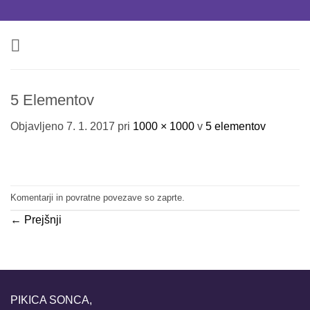
Skoči
na
vsebino
5 Elementov
Objavljeno
7. 1. 2017
pri
1000 × 1000
v
5 elementov
Komentarji in povratne povezave so zaprte.
←
Prejšnji
PIKICA SONCA,