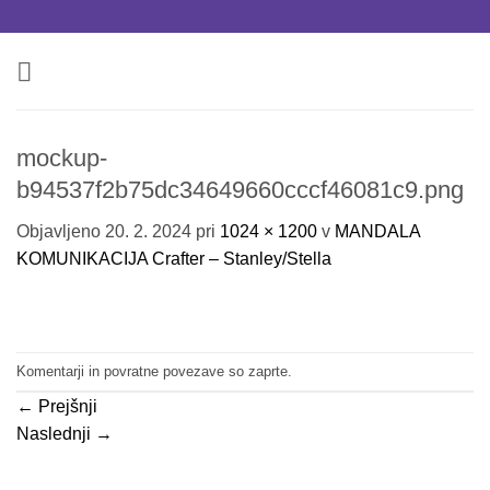
Skoči
na
vsebino
mockup-
b94537f2b75dc34649660cccf46081c9.png
Objavljeno
20. 2. 2024
pri
1024 × 1200
v
MANDALA
KOMUNIKACIJA Crafter – Stanley/Stella
Komentarji in povratne povezave so zaprte.
←
Prejšnji
Naslednji
→