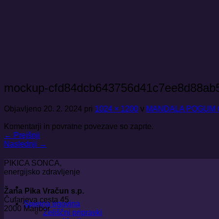
Skoči
na
vsebino
mockup-cfd84dcb643756d41c7ee8d88ab
Objavljeno
20. 2. 2024
pri
1024 × 1200
v
MANDALA POGUM Craf
Komentarji in povratne povezave so zaprte.
←
Prejšnji
Naslednji
→
PIKICA SONCA,
energijsko zdravljenje
Žana Pika Vračun s.p.
Čufarjeva cesta 45
Spletna trgovina
2000 Maribor
Zeliščni pripravki