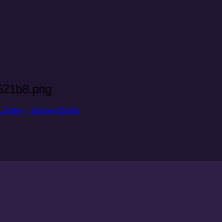
521b8.png
ter – Stanley/Stella