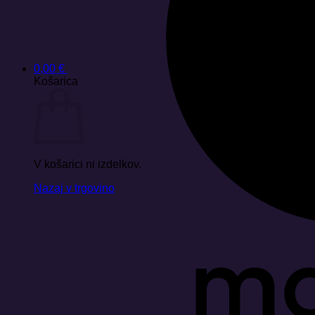
0,00
€
Košarica
V košarici ni izdelkov.
Nazaj v trgovino