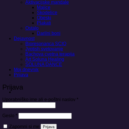
Aktivacijske mandale
Majice
Skodelice
Obeski
Plakati
Ostalo
Darilni boni
Dejavnost
Bioresonanca SCIO
Jyotish svetovanje
Bachova cvetna terapija
Art Soluna Healing
SOLUNA DANCE
Moj dnevnik
Prijava
Prijava
Zahtevano
Uporabniško ime ali e-poštni naslov
*
Zahtevano
Geslo
*
Zapomni si me
Prijava