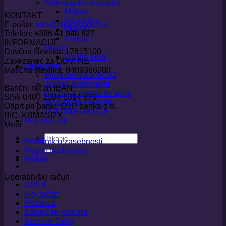
Aktivacijske mandale
Majice
KONTAKT
Skodelice
E-pošta:
info@pikicasonca.si
Obeski
Telefon: +386 41 948 827
Plakati
INFORMACIJE
Ostalo
Davčna številka: 17815100
Darilni boni
Zavezanec za DDV: NE
Dejavnost
Matična številka: 8409366000
Bioresonanca SCIO
Jyotish svetovanje
Bančni račun IBAN:
Bachova cvetna terapija
SI56 0400 1004 6314 870
Art Soluna Healing
Odprt pri banki: OTP banka d.d.
SOLUNA DANCE
BIC: KBMASI2X
Moj dnevnik
Meni
Išči:
Pravilnik o zasebnosti
Pogoji poslovanja
Piškoti
Uporabniški račun
0,00
€
Moj račun
Košarica
Zaključek nakupa
Seznam želja