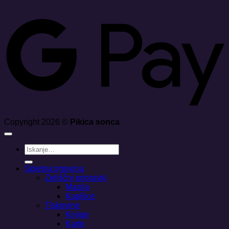
G
Copyright 2026 ©
Pikica sonca
Išči:
Spletna trgovina
Zeliščni pripravki
Mazila
Kapljice
Tiskovine
Knjige
Karte