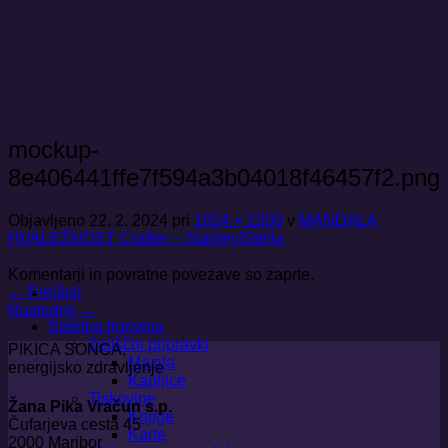
Skoči
na
vsebino
mockup-
8e406441ffe7f594a3b04018f46457f2.png
Objavljeno
22. 2. 2024
pri
1024 × 1200
v
MANDALA
HVALEŽNOST Crafter – Stanley/Stella
Komentarji in povratne povezave so zaprte.
←
Prejšnji
Naslednji
→
Spletna trgovina
Zeliščni pripravki
PIKICA SONCA,
Mazila
energijsko zdravljenje
Kapljice
Tiskovine
Žana Pika Vračun s.p.
Knjige
Čufarjeva cesta 45
Karte
2000 Maribor