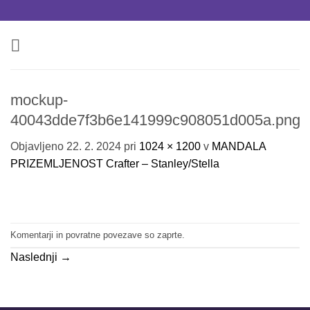
Skoči
na
vsebino
mockup-
40043dde7f3b6e141999c908051d005a.png
Objavljeno
22. 2. 2024
pri
1024 × 1200
v
MANDALA
PRIZEMLJENOST Crafter – Stanley/Stella
Komentarji in povratne povezave so zaprte.
Naslednji
→