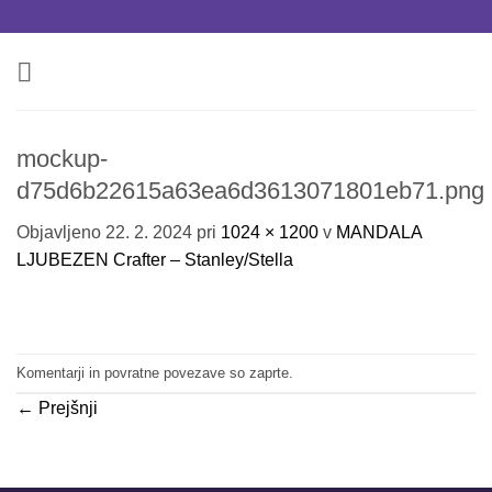
Skoči
na
vsebino
mockup-
d75d6b22615a63ea6d3613071801eb71.png
Objavljeno
22. 2. 2024
pri
1024 × 1200
v
MANDALA
LJUBEZEN Crafter – Stanley/Stella
Komentarji in povratne povezave so zaprte.
←
Prejšnji