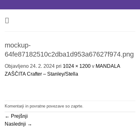
Skoči
na
vsebino
mockup-
64fe87182510c2dba1d953a67627f974.png
Objavljeno
24. 2. 2024
pri
1024 × 1200
v
MANDALA
ZAŠČITA Crafter – Stanley/Stella
Komentarji in povratne povezave so zaprte.
←
Prejšnji
Naslednji
→