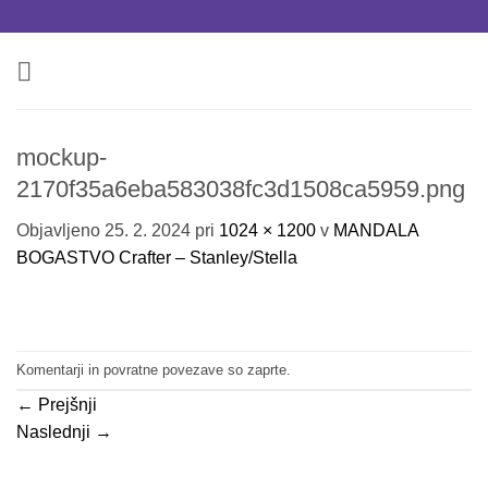
Skoči
na
vsebino
mockup-
2170f35a6eba583038fc3d1508ca5959.png
Objavljeno
25. 2. 2024
pri
1024 × 1200
v
MANDALA
BOGASTVO Crafter – Stanley/Stella
Komentarji in povratne povezave so zaprte.
←
Prejšnji
Naslednji
→