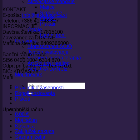
Aktivacijske mandale
Majice
KONTAKT
Skodelice
E-pošta:
info@pikicasonca.si
Obeski
Telefon: +386 41 948 827
Plakati
INFORMACIJE
Ostalo
Davčna številka: 17815100
Darilni boni
Zavezanec za DDV: NE
Dejavnost
Matična številka: 8409366000
Bioresonanca SCIO
Jyotish svetovanje
Bančni račun IBAN:
Bachova cvetna terapija
SI56 0400 1004 6314 870
Art Soluna Healing
Odprt pri banki: OTP banka d.d.
SOLUNA DANCE
BIC: KBMASI2X
Moj dnevnik
Meni
Išči:
Pravilnik o zasebnosti
Pogoji poslovanja
Piškoti
Uporabniški račun
0,00
€
Moj račun
Košarica
Zaključek nakupa
Seznam želja