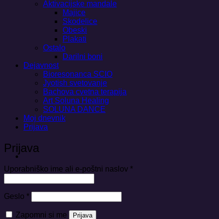
Aktivacijske mandale
Majice
Skodelice
Obeski
Plakati
Ostalo
Darilni boni
Dejavnost
Bioresonanca SCIO
Jyotish svetovanje
Bachova cvetna terapija
Art Soluna Healing
SOLUNA DANCE
Moj dnevnik
Prijava
Prijava
Zahtevano
Uporabniško ime ali e-poštni naslov
*
Zahtevano
Geslo
*
Zapomni si me
Prijava