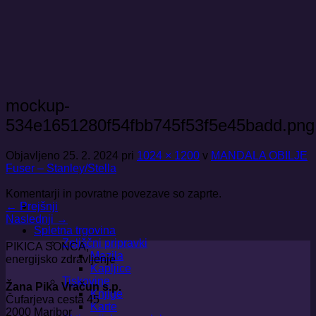
Skoči
na
vsebino
mockup-
534e1651280f54fbb745f53f5e45badd.png
Objavljeno
25. 2. 2024
pri
1024 × 1200
v
MANDALA OBILJE
Fuser – Stanley/Stella
Komentarji in povratne povezave so zaprte.
←
Prejšnji
Naslednji
→
Spletna trgovina
Zeliščni pripravki
PIKICA SONCA,
Mazila
energijsko zdravljenje
Kapljice
Tiskovine
Žana Pika Vračun s.p.
Knjige
Čufarjeva cesta 45
Karte
2000 Maribor