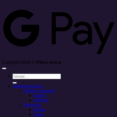
G
Copyright 2026 ©
Pikica sonca
Išči:
Spletna trgovina
Zeliščni pripravki
Mazila
Kapljice
Tiskovine
Knjige
Karte