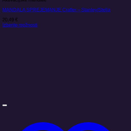
MANDALA SPREJEMANJE Crafter – Stanley/Stella
20,49
€
Izberite možnosti
Ta
izdelek
ima
več
različic.
Možnosti
lahko
izberete
na
strani
izdelka