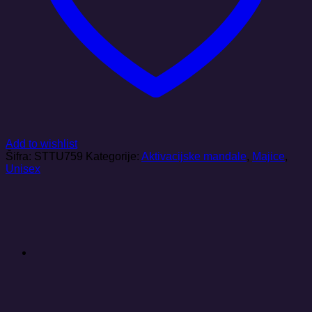
Add to wishlist
Šifra:
STTU759
Kategorije:
Aktivacijske mandale
,
Majice
,
Unisex