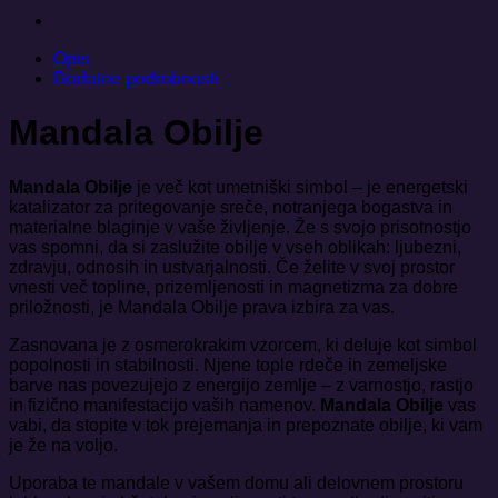
Opis
Dodatne podrobnosti
Mandala Obilje
Mandala Obilje
je več kot umetniški simbol – je energetski
katalizator za pritegovanje sreče, notranjega bogastva in
materialne blaginje v vaše življenje. Že s svojo prisotnostjo
vas spomni, da si zaslužite obilje v vseh oblikah: ljubezni,
zdravju, odnosih in ustvarjalnosti. Če želite v svoj prostor
vnesti več topline, prizemljenosti in magnetizma za dobre
priložnosti, je Mandala Obilje prava izbira za vas.
Zasnovana je z osmerokrakim vzorcem, ki deluje kot simbol
popolnosti in stabilnosti. Njene tople rdeče in zemeljske
barve nas povezujejo z energijo zemlje – z varnostjo, rastjo
in fizično manifestacijo vaših namenov.
Mandala Obilje
vas
vabi, da stopite v tok prejemanja in prepoznate obilje, ki vam
je že na voljo.
Uporaba te mandale v vašem domu ali delovnem prostoru