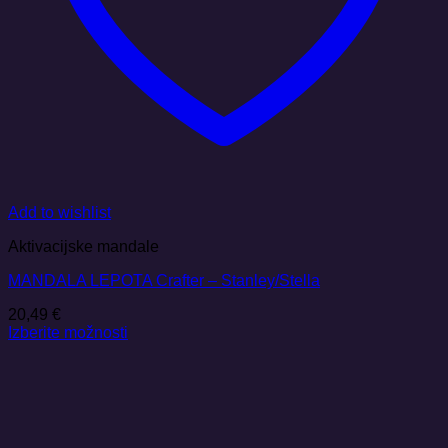
Add to wishlist
Aktivacijske mandale
MANDALA LEPOTA Crafter – Stanley/Stella
20,49
€
Izberite možnosti
Ta
izdelek
ima
več
različic.
Možnosti