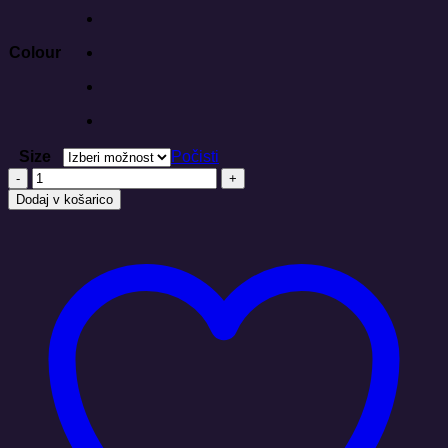
Colour
Size
Počisti
MANDALA
OBILJE
Dodaj v košarico
Fuser
-
Stanley/Stella
količina