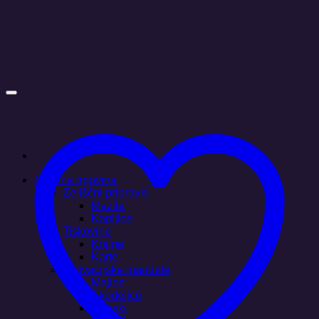
Skoči
na
vsebino
Spletna trgovina
Zeliščni pripravki
Mazila
Kapljice
Tiskovine
Knjige
Karte
Aktivacijske mandale
Majice
Skodelice
Obeski