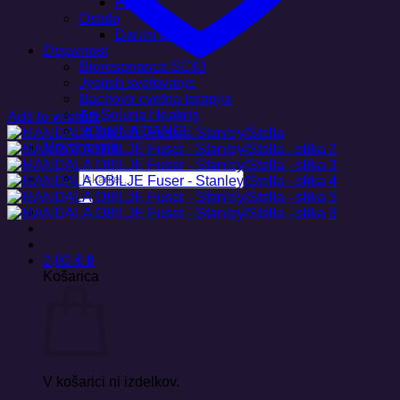
Plakati
Ostalo
Darilni boni
Dejavnost
Bioresonanca SCIO
Jyotish svetovanje
Bachova cvetna terapija
Art Soluna Healing
Add to wishlist
SOLUNA DANCE
Moj dnevnik
Išči:
0,00
€
0
Košarica
V košarici ni izdelkov.