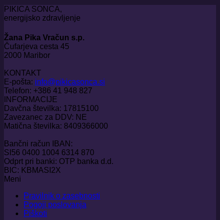
PIKICA SONCA,
energijsko zdravljenje
Žana Pika Vračun s.p.
Čufarjeva cesta 45
2000 Maribor
KONTAKT
E-pošta:
info@pikicasonca.si
Telefon: +386 41 948 827
INFORMACIJE
Davčna številka: 17815100
Zavezanec za DDV: NE
Matična številka: 8409366000
Bančni račun IBAN:
SI56 0400 1004 6314 870
Odprt pri banki: OTP banka d.d.
BIC: KBMASI2X
Meni
Pravilnik o zasebnosti
Pogoji poslovanja
Piškoti