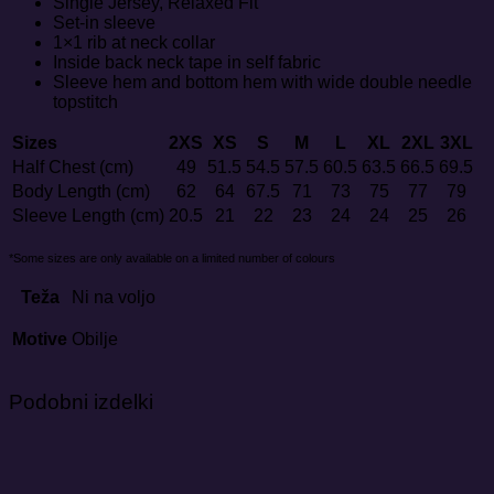
Single Jersey, Relaxed Fit
Set-in sleeve
1×1 rib at neck collar
Inside back neck tape in self fabric
Sleeve hem and bottom hem with wide double needle
topstitch
Sizes
2XS
XS
S
M
L
XL
2XL
3XL
Half Chest (cm)
49
51.5
54.5
57.5
60.5
63.5
66.5
69.5
Body Length (cm)
62
64
67.5
71
73
75
77
79
Sleeve Length (cm)
20.5
21
22
23
24
24
25
26
*Some sizes are only available on a limited number of colours
Teža
Ni na voljo
Motive
Obilje
Podobni izdelki