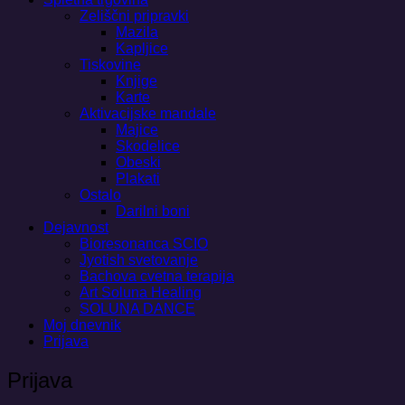
Zeliščni pripravki
Mazila
Kapljice
Tiskovine
Knjige
Karte
Aktivacijske mandale
Majice
Skodelice
Obeski
Plakati
Ostalo
Darilni boni
Dejavnost
Bioresonanca SCIO
Jyotish svetovanje
Bachova cvetna terapija
Art Soluna Healing
SOLUNA DANCE
Moj dnevnik
Prijava
Prijava