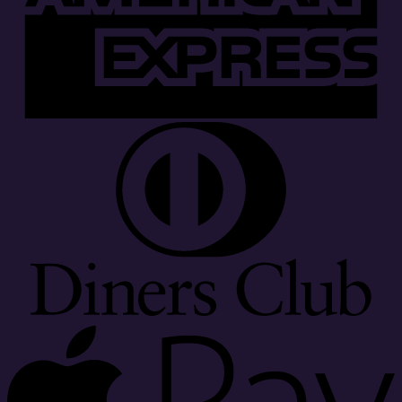
D
C
A