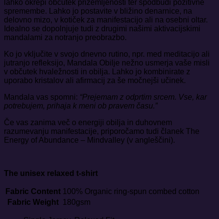
lahko okrepi občutek prizemljenosti ter spodbudi pozitivne
spremembe. Lahko jo postavite v bližino denarnice, na
delovno mizo, v kotiček za manifestacijo ali na osebni oltar.
Idealno se dopolnjuje tudi z drugimi našimi
aktivacijskimi
mandalami
za notranjo preobrazbo.
Ko jo vključite v svojo dnevno rutino, npr. med meditacijo ali
jutranjo refleksijo, Mandala Obilje nežno usmerja vaše misli
v občutek hvaležnosti in obilja. Lahko jo kombinirate z
uporabo kristalov ali afirmacij za še močnejši učinek.
Mandala vas spomni:
“Prejemam z odprtim srcem. Vse, kar
potrebujem, prihaja k meni ob pravem času.”
Če vas zanima več o energiji obilja in duhovnem
razumevanju manifestacije, priporočamo tudi članek
The
Energy of Abundance – Mindvalley
(v angleščini).
The unisex relaxed t-shirt
Fabric Content
100% Organic ring-spun combed cotton
Fabric Weight
180gsm