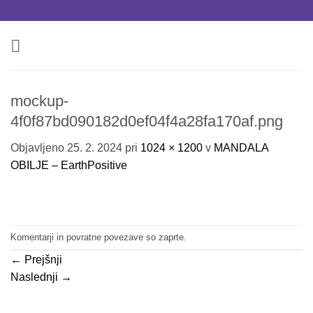
Skoči
na
vsebino
mockup-
4f0f87bd090182d0ef04f4a28fa170af.png
Objavljeno
25. 2. 2024
pri
1024 × 1200
v
MANDALA
OBILJE – EarthPositive
Komentarji in povratne povezave so zaprte.
←
Prejšnji
Naslednji
→