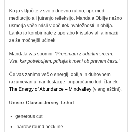
Ko jo vključite v svojo dnevno rutino, npr. med
meditacijo ali jutranjo refleksijo, Mandala Obilje nežno
usmerja vaše misli v občutek hvaležnosti in obilja.
Lahko jo kombinirate z uporabo kristalov ali afirmacij
za še močnejši učinek.
Mandala vas spomni:
“Prejemam z odprtim srcem.
Vse, kar potrebujem, prihaja k meni ob pravem času.”
Če vas zanima več o energiji obilja in duhovnem
razumevanju manifestacije, priporočamo tudi članek
The Energy of Abundance – Mindvalley
(v angleščini).
Unisex Classic Jersey T-shirt
generous cut
narrow round neckline