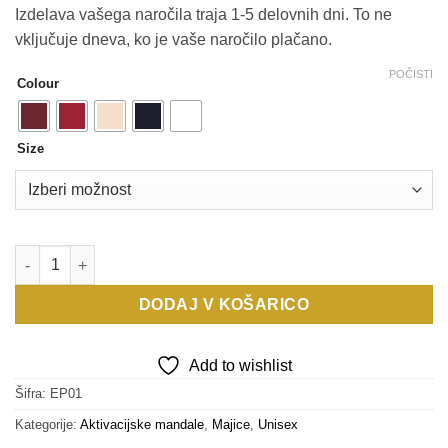
Izdelava vašega naročila traja 1-5 delovnih dni. To ne
vključuje dneva, ko je vaše naročilo plačano.
POČISTI
Colour
Size
MANDALA OBILJE - EarthPositive količina
DODAJ V KOŠARICO
Add to wishlist
Šifra:
EP01
Kategorije:
Aktivacijske mandale
,
Majice
,
Unisex