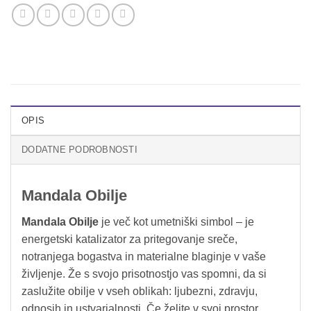
OPIS
DODATNE PODROBNOSTI
Mandala Obilje
Mandala Obilje
je več kot umetniški simbol – je
energetski katalizator za pritegovanje sreče,
notranjega bogastva in materialne blaginje v vaše
življenje. Že s svojo prisotnostjo vas spomni, da si
zaslužite obilje v vseh oblikah: ljubezni, zdravju,
odnosih in ustvarjalnosti. Če želite v svoj prostor