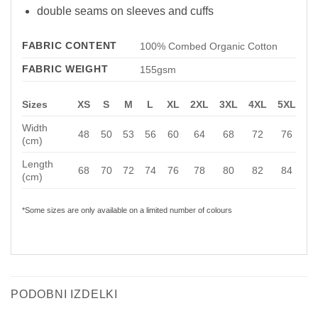
double seams on sleeves and cuffs
FABRIC CONTENT
100% Combed Organic Cotton
FABRIC WEIGHT
155gsm
Sizes
XS
S
M
L
XL
2XL
3XL
4XL
5XL
Width
48
50
53
56
60
64
68
72
76
(cm)
Length
68
70
72
74
76
78
80
82
84
(cm)
*Some sizes are only available on a limited number of colours
PODOBNI IZDELKI