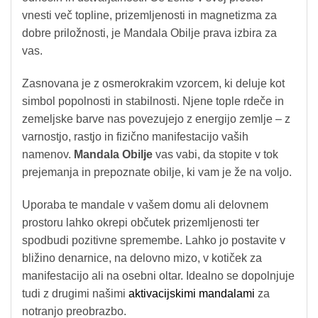
vnesti več topline, prizemljenosti in magnetizma za
dobre priložnosti, je Mandala Obilje prava izbira za
vas.
Zasnovana je z osmerokrakim vzorcem, ki deluje kot
simbol popolnosti in stabilnosti. Njene tople rdeče in
zemeljske barve nas povezujejo z energijo zemlje – z
varnostjo, rastjo in fizično manifestacijo vaših
namenov.
Mandala Obilje
vas vabi, da stopite v tok
prejemanja in prepoznate obilje, ki vam je že na voljo.
Uporaba te mandale v vašem domu ali delovnem
prostoru lahko okrepi občutek prizemljenosti ter
spodbudi pozitivne spremembe. Lahko jo postavite v
bližino denarnice, na delovno mizo, v kotiček za
manifestacijo ali na osebni oltar. Idealno se dopolnjuje
tudi z drugimi našimi
aktivacijskimi mandalami
za
notranjo preobrazbo.