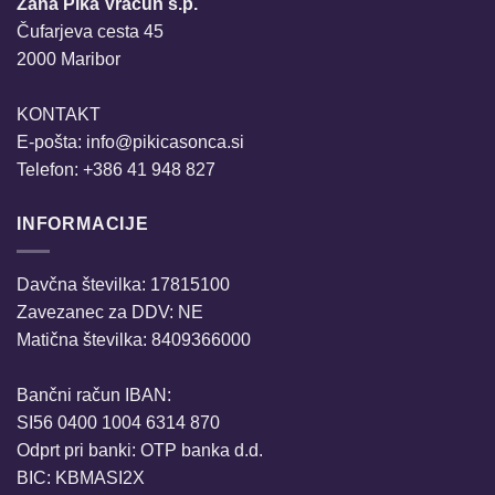
Žana Pika Vračun s.p.
izberete
Čufarjeva cesta 45
na
2000 Maribor
strani
izdelka
KONTAKT
E-pošta:
info@pikicasonca.si
Telefon: +386 41 948 827
INFORMACIJE
Davčna številka: 17815100
Zavezanec za DDV: NE
Matična številka: 8409366000
Bančni račun IBAN:
SI56 0400 1004 6314 870
Odprt pri banki: OTP banka d.d.
BIC: KBMASI2X