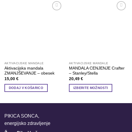
Add to
Add to
wishlist
wishlist
AKTIVACIJSKE MANDALE
AKTIVACIJSKE MANDALE
Aktivacijska mandala
MANDALA CENJENJE Crafter
ZMANJŠEVANJE – obesek
– Stanley/Stella
15,00
€
20,49
€
DODAJ V KOŠARICO
IZBERITE MOŽNOSTI
Ta
izdelek
ima
več
PIKICA SONCA,
različic.
energijsko zdravljenje
Možnosti
lahko