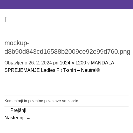
Skoči
na
vsebino
mockup-
d8b90d843cd16588b2009ce92e99d760.png
Objavljeno
26. 2. 2024
pri
1024 × 1200
v
MANDALA
SPREJEMANJE Ladies Fit T-shirt – Neutral®
Komentarji in povratne povezave so zaprte.
←
Prejšnji
Naslednji
→