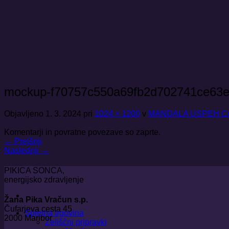
Skoči
na
vsebino
mockup-f70757c550a69fb2d702741ce63e
Objavljeno
1. 3. 2024
pri
1024 × 1200
v
MANDALA USPEH Creat
Komentarji in povratne povezave so zaprte.
←
Prejšnji
Naslednji
→
PIKICA SONCA,
energijsko zdravljenje
Žana Pika Vračun s.p.
Čufarjeva cesta 45
Spletna trgovina
2000 Maribor
Zeliščni pripravki