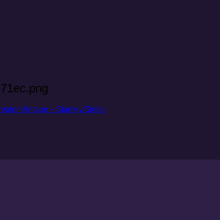
71ec.png
or Vintage – Stanley/Stella