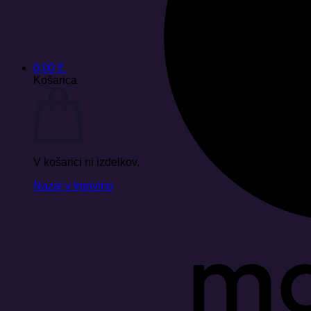
0,00
€
Košarica
V košarici ni izdelkov.
Nazaj v trgovino