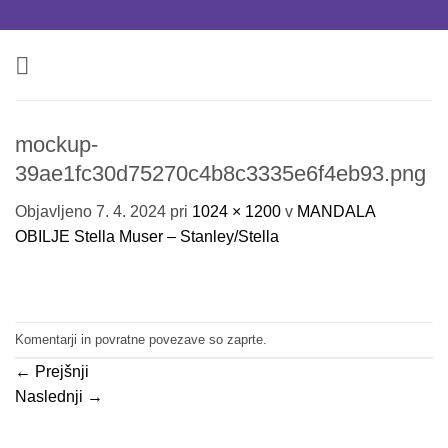
Skoči
na
vsebino
mockup-
39ae1fc30d75270c4b8c3335e6f4eb93.png
Objavljeno
7. 4. 2024
pri
1024 × 1200
v
MANDALA
OBILJE Stella Muser – Stanley/Stella
Komentarji in povratne povezave so zaprte.
←
Prejšnji
Naslednji
→