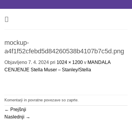
Skoči
na
vsebino
mockup-
a4f1f52cfebd5d84260538b4107b7c5d.png
Objavljeno
7. 4. 2024
pri
1024 × 1200
v
MANDALA
CENJENJE Stella Muser – Stanley/Stella
Komentarji in povratne povezave so zaprte.
←
Prejšnji
Naslednji
→