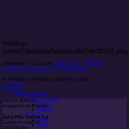
Skoči
na
vsebino
mockup-
1dee073efb08bf5d996cc6b79e3ffc92.png
Objavljeno
7. 4. 2024
pri
1024 × 1200
v
MANDALA
CENJENJE Stella Muser – Stanley/Stella
Komentarji in povratne povezave so zaprte.
←
Prejšnji
Naslednji
→
Spletna trgovina
Zeliščni pripravki
PIKICA SONCA,
Mazila
energijsko zdravljenje
Kapljice
Tiskovine
Žana Pika Vračun s.p.
Knjige
Čufarjeva cesta 45
Karte
2000 Maribor