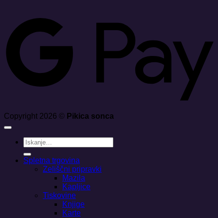
G
Copyright 2026 ©
Pikica sonca
Išči:
Spletna trgovina
Zeliščni pripravki
Mazila
Kapljice
Tiskovine
Knjige
Karte