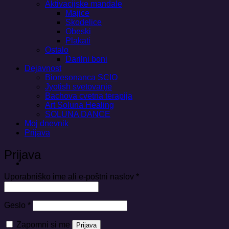
Aktivacijske mandale
Majice
Skodelice
Obeski
Plakati
Ostalo
Darilni boni
Dejavnost
Bioresonanca SCIO
Jyotish svetovanje
Bachova cvetna terapija
Art Soluna Healing
SOLUNA DANCE
Moj dnevnik
Prijava
Prijava
Zahtevano
Uporabniško ime ali e-poštni naslov
*
Zahtevano
Geslo
*
Zapomni si me
Prijava