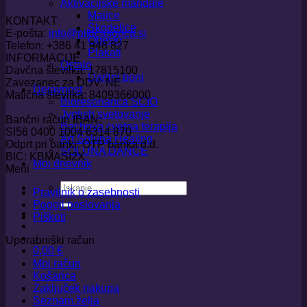
Aktivacijske mandale
Majice
KONTAKT
Skodelice
E-pošta:
info@pikicasonca.si
Obeski
Telefon: +386 41 948 827
Plakati
INFORMACIJE
Ostalo
Davčna številka: 17815100
Darilni boni
Zavezanec za DDV: NE
Dejavnost
Matična številka: 8409366000
Bioresonanca SCIO
Jyotish svetovanje
Bančni račun IBAN:
Bachova cvetna terapija
SI56 0400 1004 6314 870
Art Soluna Healing
Odprt pri banki: OTP banka d.d.
SOLUNA DANCE
BIC: KBMASI2X
Moj dnevnik
Meni
Išči:
Pravilnik o zasebnosti
Pogoji poslovanja
Piškoti
Uporabniški račun
0,00
€
Moj račun
Košarica
Zaključek nakupa
Seznam želja