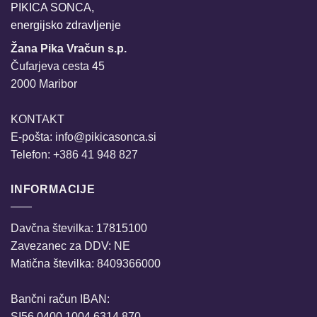
PIKICA SONCA,
energijsko zdravljenje
Žana Pika Vračun s.p.
Čufarjeva cesta 45
2000 Maribor
KONTAKT
E-pošta:
info@pikicasonca.si
Telefon: +386 41 948 827
INFORMACIJE
Davčna številka: 17815100
Zavezanec za DDV: NE
Matična številka: 8409366000
Bančni račun IBAN:
SI56 0400 1004 6314 870