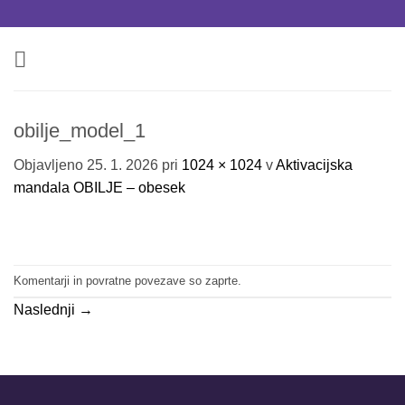
Skoči
na
vsebino
obilje_model_1
Objavljeno
25. 1. 2026
pri
1024 × 1024
v
Aktivacijska
mandala OBILJE – obesek
Komentarji in povratne povezave so zaprte.
Naslednji
→