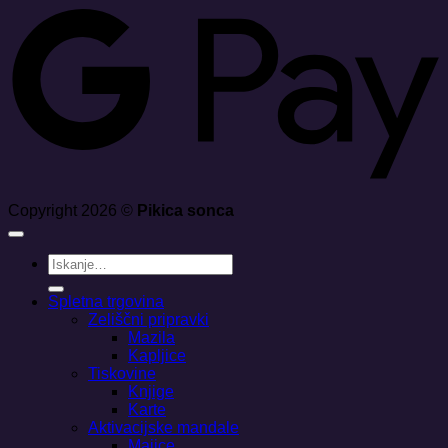
Copyright 2026 ©
Pikica sonca
Išči:
Spletna trgovina
Zeliščni pripravki
Mazila
Kapljice
Tiskovine
Knjige
Karte
Aktivacijske mandale
Majice