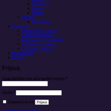
Skodelice
Obeski
Plakati
Ostalo
Darilni boni
Dejavnost
Bioresonanca SCIO
Jyotish svetovanje
Bachova cvetna terapija
Art Soluna Healing
SOLUNA DANCE
Moj dnevnik
Prijava
Prijava
Zahtevano
Uporabniško ime ali e-poštni naslov
*
Zahtevano
Geslo
*
Zapomni si me
Prijava
Ali ste pozabili geslo?