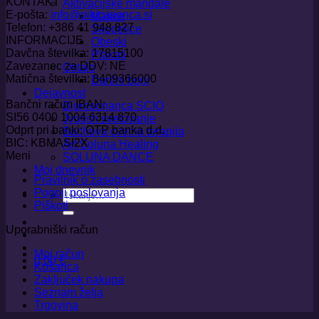
KONTAKT
Aktivacijske mandale
E-pošta:
info@pikicasonca.si
Majice
Telefon: +386 41 948 827
Skodelice
INFORMACIJE
Obeski
Davčna številka: 17815100
Plakati
Zavezanec za DDV: NE
Ostalo
Matična številka: 8409366000
Darilni boni
Dejavnost
Bančni račun IBAN:
Bioresonanca SCIO
SI56 0400 1004 6314 870
Jyotish svetovanje
Odprt pri banki: OTP banka d.d.
Bachova cvetna terapija
BIC: KBMASI2X
Art Soluna Healing
Meni
SOLUNA DANCE
Moj dnevnik
Pravilnik o zasebnosti
Pogoji poslovanja
Išči:
Piškoti
Uporabniški račun
Moj račun
0,00
€
Košarica
Zaključek nakupa
Seznam želja
Trgovina